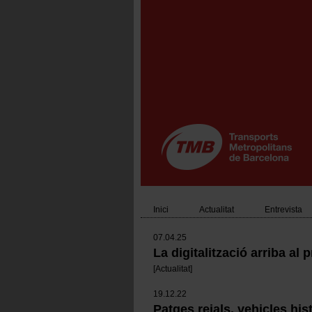
Vés
al
contingut
Inici
Actualitat
Entrevista
Main
07.04.25
navigation
La digitalització arriba al
[
Actualitat
]
19.12.22
Patges reials, vehicles hist