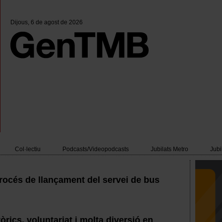
Dijous
, 6 de agost de 2026
Col·lectiu
Podcasts/Videopodcasts
Jubilats Metro
Jubi
 procés de llançament del servei de bus
òrics, voluntariat i molta diversió en