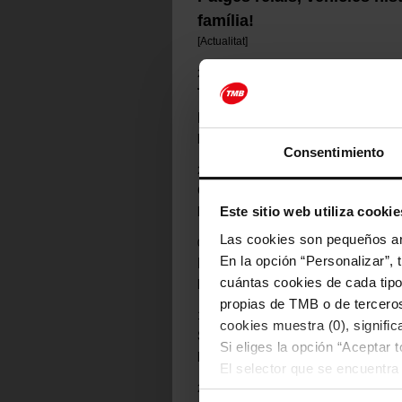
família!
[
Actualitat
]
28.10.20
Tres instal·lacions de TMB 
House Barcelona
[
Actualitat
]
Consentimiento
27.04.22
Comiat de l’Òscar Prieto
Este sitio web utiliza cookie
[
Actualitat
]
Las cookies son pequeños arc
07.09.20
En la opción “Personalizar”, 
La família de TMB plora l’
cuántas cookies de cada tipol
[
Actualitat
]
propias de TMB o de terceros
17.04.19
cookies muestra (0), signific
Simulacre d'emergència a l
Si eliges la opción “Aceptar 
[
Actualitat
]
El selector que se encuentra 
27.08.18
cookies de esa clase.