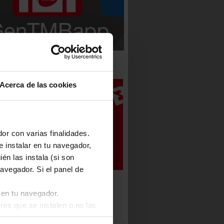
 GENTMB
Acerca de las cookies
or con varias finalidades.
e instalar en tu navegador,
én las instala (si son
avegador. Si el panel de
 en tu navegador.
res que se instalen o no las