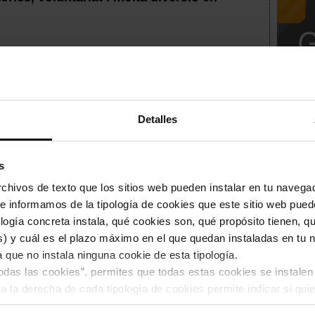
han participat en el festival 48 Open
Club
Detalles
s
hivos de texto que los sitios web pueden instalar en tu navegad
te informamos de la tipología de cookies que este sitio web pued
Òscar
ogía concreta instala, qué cookies son, qué propósito tienen, qui
) y cuál es el plazo máximo en el que quedan instaladas en tu n
a que no instala ninguna cookie de esta tipología.
es instal·lacions del CON Horta
todas las cookies”, permites que todas estas cookies se instalen
a la derecha de cada tipología de cookies permite indicar si quie