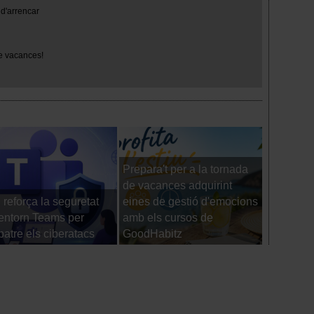
d'arrencar
e vacances!
Prepara't per a la tornada
de vacances adquirint
reforça la seguretat
eines de gestió d'emocions
Els viatg
’entorn Teams per
amb els cursos de
comence
atre els ciberatacs
GoodHabitz
d'arrenca