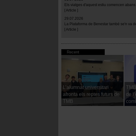
Els viatges d'aquest estiu comencen abans 
[ Article ]
29.07.2026
La Plataforma de Benestar també se'n va d
[ Article ]
Recent
L’alumnat universitari
TMB 
afronta els reptes futurs de
de l
TMB
comb