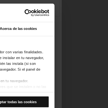
Acerca de las cookies
or con varias finalidades.
e instalar en tu navegador,
én las instala (si son
avegador. Si el panel de
 en tu navegador.
res que se instalen o no las
Así se instalarán solo las
ptar todas las cookies
las cookies de