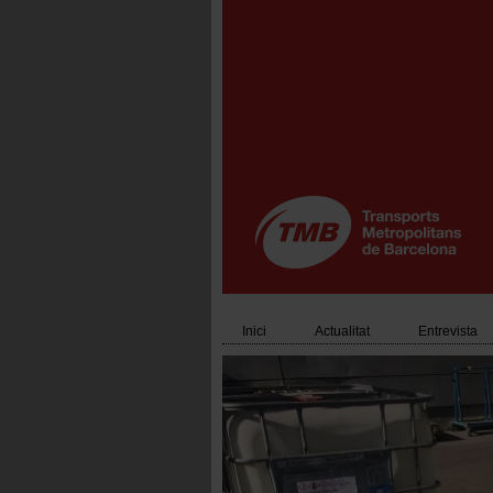
Vés
al
contingut
Inici
Actualitat
Entrevista
Main
navigation