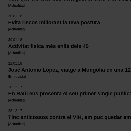
[
Actualitat
]
30.01.18
Evita riscos millorant la teva postura
[
Actualitat
]
30.01.18
Activitat física més enllà dels 45
[
Actualitat
]
22.01.18
José Antonio López, viatge a Mongòlia en una 1
[
Entrevista
]
28.12.17
En Raül ens presenta el seu primer single publica
[
Actualitat
]
28.12.17
Tinc anticossos contra el VIH, em puc quedar e
[
Actualitat
]