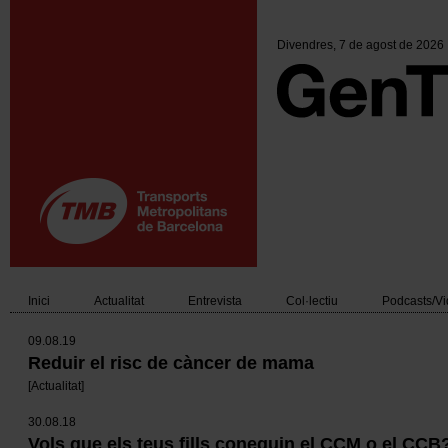
Vés
al
contingut
Divendres
, 7 de agost de 2026
Inici
Actualitat
Entrevista
Col·lectiu
Podcasts/V
Main
09.08.19
navigation
Reduir el risc de càncer de mama
[
Actualitat
]
30.08.18
Vols que els teus fills coneguin el CCM o el CCB