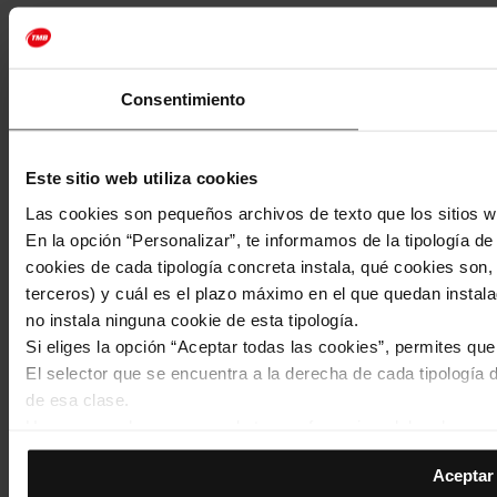
Consentimiento
Este sitio web utiliza cookies
Las cookies son pequeños archivos de texto que los sitios w
En la opción “Personalizar”, te informamos de la tipología d
cookies de cada tipología concreta instala, qué cookies son, 
terceros) y cuál es el plazo máximo en el que quedan instala
no instala ninguna cookie de esta tipología.
Si eliges la opción “Aceptar todas las cookies”, permites qu
El selector que se encuentra a la derecha de cada tipología d
de esa clase.
Una vez que hayas marcado tus preferencias, debes hacer cli
de la tipología que hayas seleccionado previamente. Te sug
Aceptar 
permiten recordar tus opciones de navegación (como el idiom