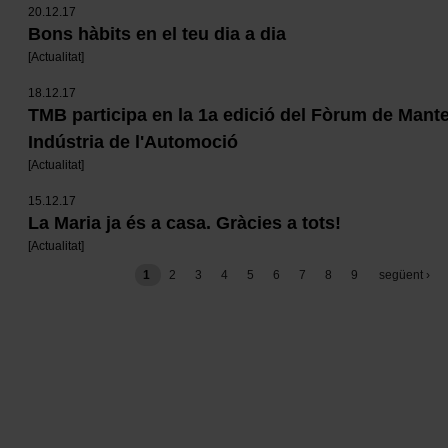
20.12.17
Bons hàbits en el teu dia a dia
[
Actualitat
]
18.12.17
TMB participa en la 1a edició del Fòrum de Mant
Indústria de l'Automoció
[
Actualitat
]
15.12.17
La Maria ja és a casa. Gràcies a tots!
[
Actualitat
]
Paginació
1
pàgina
2
pàgina
3
pàgina
4
pàgina
5
pàgina
6
pàgina
7
pàgina
8
pàgina
9
pàgina
següent ›
següent