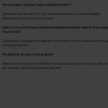
Per què aquest projecte i quina vinculació hi tens?
Perquè tinc dos fills amb TEA i per donar visualització a un trastorn bastant
desconegut per la població en general.
Quina és l'associació que està desenvolupant el projecte i quin és el teu pape
l'associació?
L’Associació d’Asperger de Catalunya. Som socis i a més la meva dona forma pa
de la junta directiva.
Per què hem de votar el teu projecte?
Perquè es necessita donar visibilitat i veu a aquest col·lectiu el qual té moltes c
per ensenyar i del que podem aprendre molt.