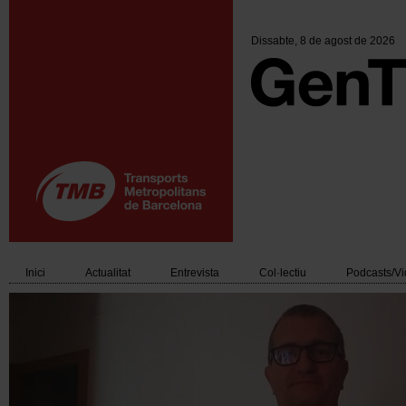
Vés
al
contingut
Dissabte
, 8 de agost de 2026
Inici
Actualitat
Entrevista
Col·lectiu
Podcasts/V
Main
navigation