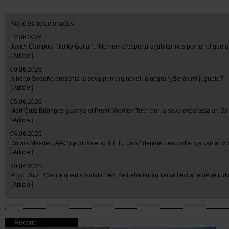
Notícies relacionades
12.06.2026
Javier Campos, “Jacky Guitar”: “No hem d’esperar a jubilar-nos per fer el que 
[ Article ]
09.06.2026
Alberto Sedeño presenta la seva primera novel·la negra ‘¿Serás mi juguete?’
[ Article ]
05.06.2026
Mari Cruz Briongos guanya el Premi Women Tech per la seva expertesa en S
[ Article ]
04.06.2026
Dolors Masdeu, AAC i podcastera: “El ‘Tu pots!’ genera desconfiança cap al c
[ Article ]
29.04.2026
Provi Ruiz: “Com a agents violeta hem de treballar en xarxa i evitar emetre judi
[ Article ]
Recent