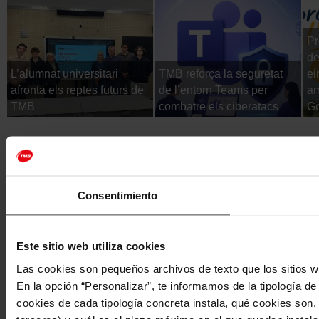
Pr
de
L’alumnat universitari
TMB reforça la seguretat
ei
afronta els reptes futurs de
de l’entorn Teams per
am
TMB
combatre els ciberatacs
Go
Consentimiento
Este sitio web utiliza cookies
Las cookies son pequeños archivos de texto que los sitios w
En la opción “Personalizar”, te informamos de la tipología d
cookies de cada tipología concreta instala, qué cookies son, 