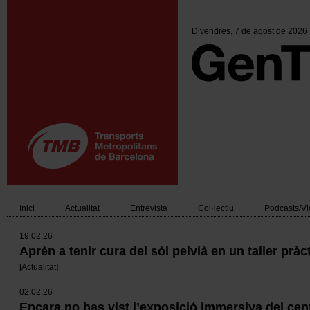
Vés
al
contingut
Divendres
, 7 de agost de 2026
Inici
Actualitat
Entrevista
Col·lectiu
Podcasts/V
Main
19.02.26
navigation
Aprèn a tenir cura del sòl pelvià en un taller pràc
[
Actualitat
]
02.02.26
Encara no has vist l’exposició immersiva del cen