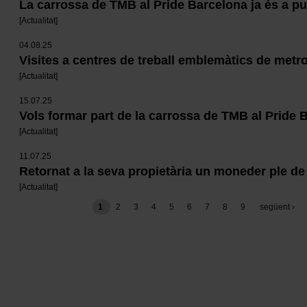
La carrossa de TMB al Pride Barcelona ja és a pu
[
Actualitat
]
04.08.25
Visites a centres de treball emblemàtics de metr
[
Actualitat
]
15.07.25
Vols formar part de la carrossa de TMB al Pride 
[
Actualitat
]
11.07.25
Retornat a la seva propietària un moneder ple de
[
Actualitat
]
Paginació
1
pàgina
2
pàgina
3
pàgina
4
pàgina
5
pàgina
6
pàgina
7
pàgina
8
pàgina
9
pàgina
següent ›
següent