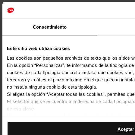
Consentimiento
Este sitio web utiliza cookies
Las cookies son pequeños archivos de texto que los sitios w
En la opción “Personalizar”, te informamos de la tipología d
cookies de cada tipología concreta instala, qué cookies son, 
terceros) y cuál es el plazo máximo en el que quedan instala
no instala ninguna cookie de esta tipología.
Si eliges la opción “Aceptar todas las cookies”, permites qu
El selector que se encuentra a la derecha de cada tipología d
de esa clase.
Una vez que hayas marcado tus preferencias, debes hacer cli
de la tipología que hayas seleccionado previamente. Te sug
Aceptar 
permiten recordar tus opciones de navegación (como el idiom