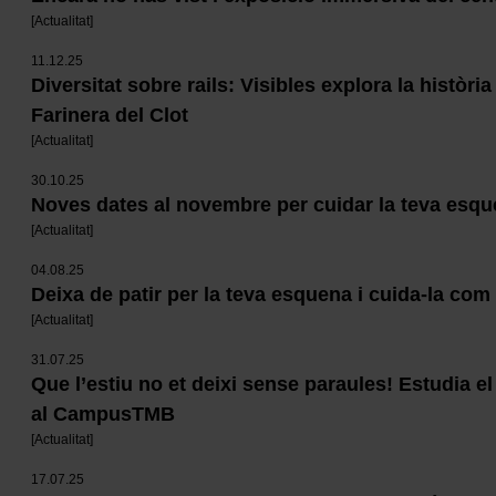
[
Actualitat
]
11.12.25
Diversitat sobre rails: Visibles explora la història
Farinera del Clot
[
Actualitat
]
30.10.25
Noves dates al novembre per cuidar la teva esq
[
Actualitat
]
04.08.25
Deixa de patir per la teva esquena i cuida-la com
[
Actualitat
]
31.07.25
Que l’estiu no et deixi sense paraules! Estudia el
al CampusTMB
[
Actualitat
]
17.07.25