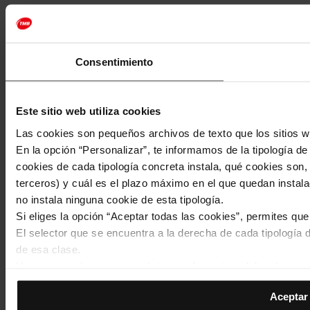
Consentimiento
Este sitio web utiliza cookies
Las cookies son pequeños archivos de texto que los sitios w
En la opción “Personalizar”, te informamos de la tipología d
cookies de cada tipología concreta instala, qué cookies son, 
terceros) y cuál es el plazo máximo en el que quedan instala
no instala ninguna cookie de esta tipología.
Si eliges la opción “Aceptar todas las cookies”, permites qu
El selector que se encuentra a la derecha de cada tipología d
de esa clase.
Una vez que hayas marcado tus preferencias, debes hacer cli
de la tipología que hayas seleccionado previamente. Te sug
Aceptar 
permiten recordar tus opciones de navegación (como el idiom