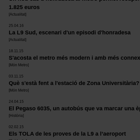
1.825 euros
[
Actualitat
]
25.04.16
La L9 Sud, escenari d'un episodi d'honradesa
[
Actualitat
]
18.11.15
S'acosta el metro més modern i amb més conne
[
Món Metro
]
03.11.15
Què s'està fent a l'estació de Zona Universitària?
[
Món Metro
]
24.04.15
El Pegaso 6035, un autobús que va marcar una 
[
Història
]
02.02.15
Els TOLA de les proves de la L9 a l’aeroport