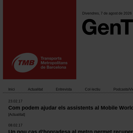
Vés
al
contingut
Divendres
, 7 de agost de 2026
Inici
Actualitat
Entrevista
Col·lectiu
Podcasts/V
Main
23.02.17
navigation
Com podem ajudar els assistents al Mobile Wor
[
Actualitat
]
08.02.17
Un nou cas d’honradesa al metro permet recuper