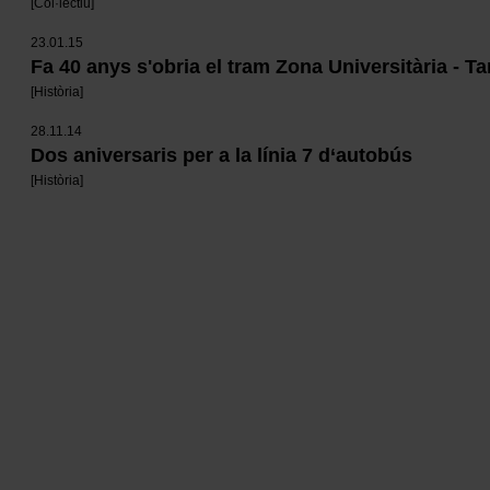
[
Col·lectiu
]
23.01.15
Fa 40 anys s'obria el tram Zona Universitària - T
[
Història
]
28.11.14
Dos aniversaris per a la línia 7 d‘autobús
[
Història
]