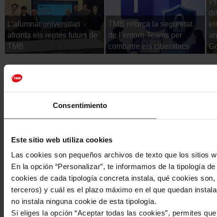
Pr
de
L’alumnat universitari
TMB reforça la seguretat
ei
afronta els reptes futurs de
de l’entorn Teams per
am
TMB
combatre els ciberatacs
Go
Consentimiento
Este sitio web utiliza cookies
Las cookies son pequeños archivos de texto que los sitios w
En la opción “Personalizar”, te informamos de la tipología d
cookies de cada tipología concreta instala, qué cookies son, 
terceros) y cuál es el plazo máximo en el que quedan instala
no instala ninguna cookie de esta tipología.
Si eliges la opción “Aceptar todas las cookies”, permites qu