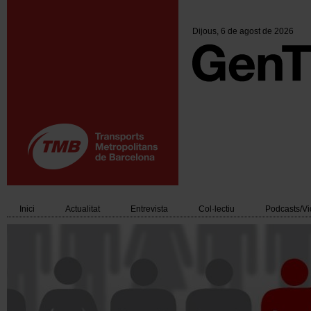
Vés
al
contingut
Dijous
, 6 de agost de 2026
Inici
Actualitat
Entrevista
Col·lectiu
Podcasts/V
Main
navigation