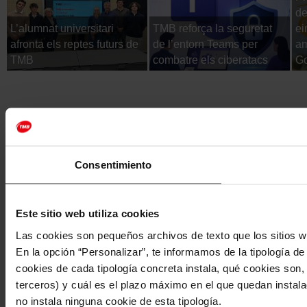
de
L’alumnat universitari
TMB reforça la seguretat
ei
afronta els reptes futurs de
de l’entorn Teams per
am
TMB
combatre els ciberatacs
Go
Consentimiento
Este sitio web utiliza cookies
Las cookies son pequeños archivos de texto que los sitios w
En la opción “Personalizar”, te informamos de la tipología d
cookies de cada tipología concreta instala, qué cookies son, 
terceros) y cuál es el plazo máximo en el que quedan instala
no instala ninguna cookie de esta tipología.