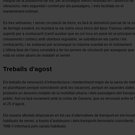
integral de la plataforma de via, per aconseguir millors resultats en l
’
absorció de
vibracions, més seguretat i confort per als passatgers, i més facilitats en el
manteniment ordinari.
En tres setmanes, i sense circulació de trens, es farà la demolició parcial de la s
de formigó existent, es muntarà la via sobre nous blocs del tipus Tranosa utilitzan
suports per a contracarril (carril auxiliar que es col·loca en paral·lel al principal e
creuaments i corbes) amb obertura regulable, se substituiran els carrils i els
contracarrils, i se soldaran per aconseguir la màxima suavitat en el rodolament.
L
’
última fase de l
’
obra consistirà a fer les proves de circulació per assegurar que 
està en ordre abans de restablir el servei.
Treballs d'agost
Els treballs de renovació d
’
infraestuctura i manteniment major de la xarxa de me
es planifiquen perquè coincideixin amb les vacances, perquè en aquestes dates
produeix un descens notable de la mobilitat urbana i dels passatgers del transpo
públic. Així es farà novament amb la corba de Gavarra, que es renovarà entre el 5
el 25 d
’
agost.
Els usuaris afectats disposaran en tot cas d
’
alternatives de transport en els horar
habituals de servei, a través d
’
autobusos i dels transports ferroviaris coincidents, 
TMB n
’
informarà pels canals habituals.