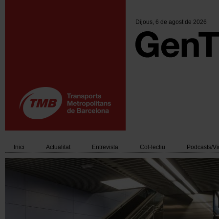
Vés
al
contingut
Dijous
, 6 de agost de 2026
Inici
Actualitat
Entrevista
Col·lectiu
Podcasts/V
Main
navigation