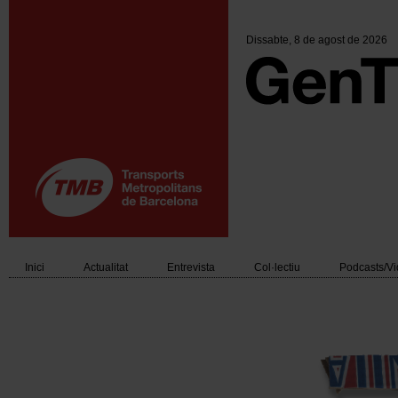
Vés
al
contingut
Dissabte
, 8 de agost de 2026
Inici
Actualitat
Entrevista
Col·lectiu
Podcasts/V
Main
navigation