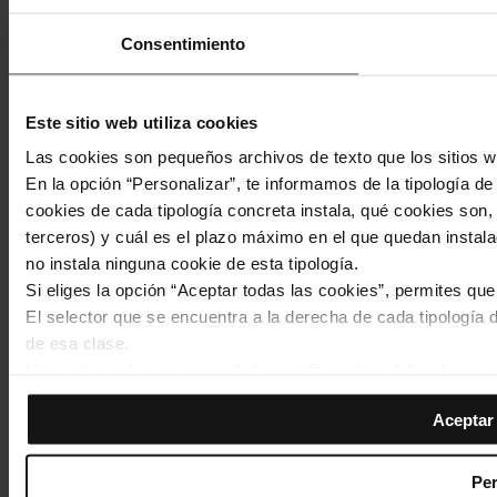
Consentimiento
Este sitio web utiliza cookies
Las cookies son pequeños archivos de texto que los sitios w
En la opción “Personalizar”, te informamos de la tipología d
cookies de cada tipología concreta instala, qué cookies son, 
terceros) y cuál es el plazo máximo en el que quedan instala
no instala ninguna cookie de esta tipología.
Si eliges la opción “Aceptar todas las cookies”, permites qu
El selector que se encuentra a la derecha de cada tipología d
de esa clase.
Una vez que hayas marcado tus preferencias, debes hacer cli
de la tipología que hayas seleccionado previamente. Te sug
Aceptar 
permiten recordar tus opciones de navegación (como el idiom
Footer
Las cookies necesarias son imprescindibles para el funciona
Inici
Web TMB
Sala de premsa
Qui som
Noticies
Avís legal
navegar. Solo puedes consultar nuestra
Política de cookies
de cookies
Per
menu