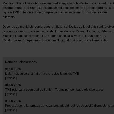
Mobilitat. S'hi pot descobrir que, en quatre anys, la flota d'autobusos ha reduït e
les
emissions
, que s'aprofita
l'aigua
de set pous del metro per regar jardins i car
i que a TMB hi ha criteris de
compra verda
i se separen 55 tipus de
residus
diferents.
Desenes de municipis, comarques, entitats i col·lectius de tot el país s'adhereixe
la convocatòria i organitzen activitats. A Barcelona és l'àrea d'Ecologia, Urbanism
Mobilitat la que les coordina i es poden consultar
al web de l'Ajuntament
. A
Catalunya se n'ocupa una
comissió institucional que coordina la Generalitat
.
Notícies relacionades
06.08.2026
L’alumnat universitari afronta els reptes futurs de TMB
[ Article ]
04.08.2026
TMB reforça la seguretat de l’entorn Teams per combatre els ciberatacs
[ Article ]
03.08.2026
Prepara't per a la tornada de vacances adquirint eines de gestió d'emocions 
[ Article ]