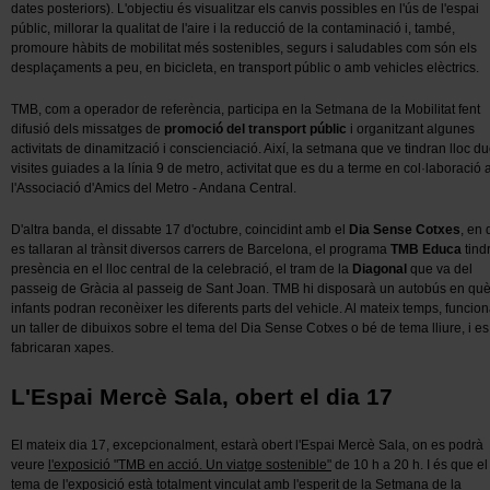
dates posteriors). L'objectiu és visualitzar els canvis possibles en l'ús de l'espai
públic, millorar la qualitat de l'aire i la reducció de la contaminació i, també,
promoure hàbits de mobilitat més sostenibles, segurs i saludables com són els
desplaçaments a peu, en bicicleta, en transport públic o amb vehicles elèctrics.
TMB, com a operador de referència, participa en la Setmana de la Mobilitat fent
difusió dels missatges de
promoció del transport públic
i organitzant algunes
activitats de dinamització i conscienciació. Així, la setmana que ve tindran lloc d
visites guiades a la línia 9 de metro, activitat que es du a terme en col·laboració
l'Associació d'Amics del Metro - Andana Central.
D'altra banda, el dissabte 17 d'octubre, coincidint amb el
Dia Sense Cotxes
, en
es tallaran al trànsit diversos carrers de Barcelona, el programa
TMB Educa
tind
presència en el lloc central de la celebració, el tram de la
Diagonal
que va del
passeig de Gràcia al passeig de Sant Joan. TMB hi disposarà un autobús en què
infants podran reconèixer les diferents parts del vehicle. Al mateix temps, funcio
un taller de dibuixos sobre el tema del Dia Sense Cotxes o bé de tema lliure, i es
fabricaran xapes.
L'Espai Mercè Sala, obert el dia 17
El mateix dia 17, excepcionalment, estarà obert l'Espai Mercè Sala, on es podrà
veure
l'exposició "TMB en acció. Un viatge sostenible"
de 10 h a 20 h. I és que el
tema de l'exposició està totalment vinculat amb l'esperit de la Setmana de la