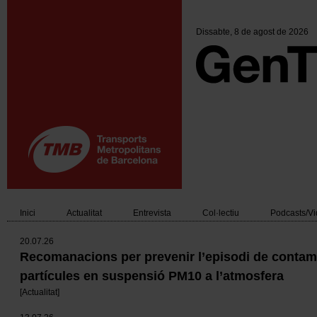
Vés
al
contingut
Dissabte
, 8 de agost de 2026
Inici
Actualitat
Entrevista
Col·lectiu
Podcasts/V
Main
20.07.26
navigation
Recomanacions per prevenir l’episodi de contam
partícules en suspensió PM10 a l’atmosfera
[
Actualitat
]