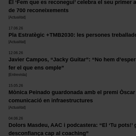
El ‘Fem que es reconegui’ celebra el seu primer
de 700 reconeixements
[
Actualitat
]
17.06.26
Pla Estratègic +TMB2030: les persones treballado
[
Actualitat
]
12.06.26
Javier Campos, “Jacky Guitar”: “No hem d’espera
fer el que ens omple”
[
Entrevista
]
15.05.26
Mònica Peinado guardonada amb el premi Òscar
comunicació en infraestructures
[
Actualitat
]
04.06.26
Dolors Masdeu, AAC i podcastera: “El ‘Tu pots!’
desconfiança cap al coaching”