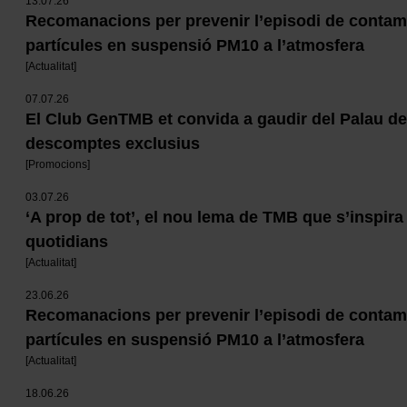
13.07.26
Recomanacions per prevenir l’episodi de contam
partícules en suspensió PM10 a l’atmosfera
[
Actualitat
]
07.07.26
El Club GenTMB et convida a gaudir del Palau d
descomptes exclusius
[
Promocions
]
03.07.26
‘A prop de tot’, el nou lema de TMB que s’inspir
quotidians
[
Actualitat
]
23.06.26
Recomanacions per prevenir l’episodi de contam
partícules en suspensió PM10 a l’atmosfera
[
Actualitat
]
18.06.26