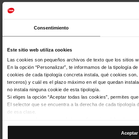
Consentimiento
Este sitio web utiliza cookies
Las cookies son pequeños archivos de texto que los sitios w
En la opción “Personalizar”, te informamos de la tipología d
cookies de cada tipología concreta instala, qué cookies son, 
terceros) y cuál es el plazo máximo en el que quedan instala
no instala ninguna cookie de esta tipología.
Si eliges la opción “Aceptar todas las cookies”, permites qu
El selector que se encuentra a la derecha de cada tipología d
de esa clase.
Una vez que hayas marcado tus preferencias, debes hacer cli
de la tipología que hayas seleccionado previamente. Te sug
Aceptar 
permiten recordar tus opciones de navegación (como el idiom