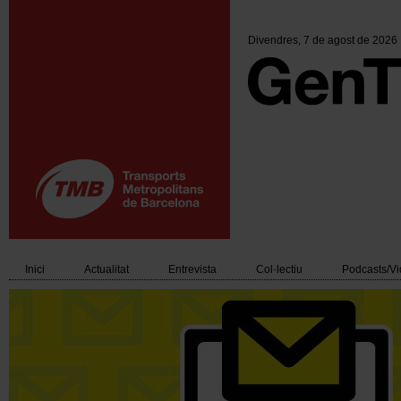
Vés
al
contingut
Divendres
, 7 de agost de 2026
Inici
Actualitat
Entrevista
Col·lectiu
Podcasts/V
Main
navigation