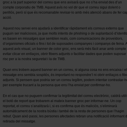
groc a la part superior del correu que ens avisarà que no s’ha enviat des d’un
compte corporatiu de TMB. Aquest avís no vol dir que el correu sigui dolent o
perillós, però sí que és recomanable revisar-lo amb més atenció abans de fer ca
acció.
Aquest nou servei ens ajudarà a identificar ràpidament els correus externs que
puguin ser maliciosos, ja que molts intents de phishing o de suplantació d’identit
es basen en missatges que semblen reals, com comunicacions de proveïdors,
d’organismes oficials o fins i tot de suposades companyes i companys de feina.
aquest avís visual, un banner de color groc, ens serà més fàcil anar amb compte 
evitar clicar en enllaços, obrir fitxers adjunts o facilitar dades que poden suposar
risc per a la nostra seguretat i la de TMB.
Quan ens trobem aquest banner en un correu, si alguna cosa no ens encaixa i el
missatge ens sembla sospitós, és important no respondre’l ni obrir enllaços o fitx
adjunts. Si pensem que podria ser un correu legítim, podem intentar contrastar-h
per exemple trucant a la persona que ens l’ha enviat per confirmar-ho.
En el cas que no puguem confirmar la legitimitat del correu electrònic, caldrà utili
el botó de report que trobarem al mateix banner groc per informar-ne. Un cop
reportat, el correu s’analitzarà i, si es confirma que és maliciós, s’eliminarà
automàticament de la nostra bústia i també de la resta de persones que l’hagin
rebut. Quan això passi, les persones afectades rebran una notificació informant d
retirada del missatge.