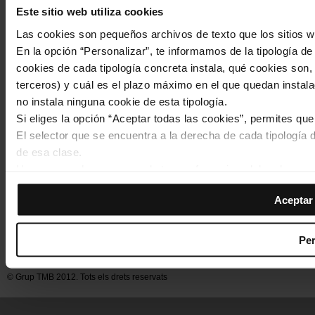
Este sitio web utiliza cookies
Las cookies son pequeños archivos de texto que los sitios w
En la opción “Personalizar”, te informamos de la tipología d
cookies de cada tipología concreta instala, qué cookies son, 
terceros) y cuál es el plazo máximo en el que quedan instala
no instala ninguna cookie de esta tipología.
Si eliges la opción “Aceptar todas las cookies”, permites qu
El selector que se encuentra a la derecha de cada tipología d
de esa clase.
Una vez que hayas marcado tus preferencias, debes hacer cli
de la tipología que hayas seleccionado previamente. Te sug
Aceptar 
permiten recordar tus opciones de navegación (como el idiom
Footer
Las cookies necesarias son imprescindibles para el funciona
Inici
Web TMB
Sala de premsa
Qui som
Noticies
Avís legal
navegar. Solo puedes consultar nuestra
Política de cookies
Per
de cookies
menu
En cualquier momento de la navegación en esta web, podrás 
de cookies”, que encontrarás en el menú de la parte inferior 
© Grup TMB 2012. Tots els drets reservats