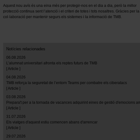
Aquest nou avís és una eina més per protegir-nos en el dia a dia, però la millor
protecció continua sent l’atenció i el criteri de totes i tots nosaltres. Gràcies per la
col·laboració per mantenir segurs els sistemes i la informació de TMB.
Notícies relacionades
06.08.2026
L’alumnat universitari afronta els reptes futurs de TMB
[ Article ]
04.08.2026
TMB reforça la seguretat de l’entorn Teams per combatre els ciberatacs
[ Article ]
03.08.2026
Prepara't per a la tornada de vacances adquirint eines de gestió d'emocions 
[ Article ]
31.07.2026
Els viatges d'aquest estiu comencen abans d'arrencar
[ Article ]
29.07.2026