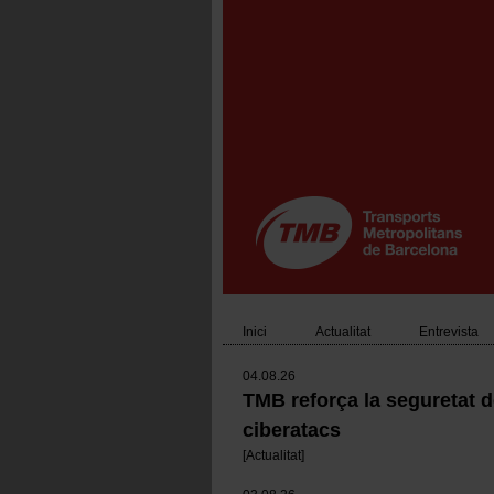
Vés
al
contingut
Inici
Actualitat
Entrevista
Main
04.08.26
navigation
TMB reforça la seguretat 
ciberatacs
[
Actualitat
]