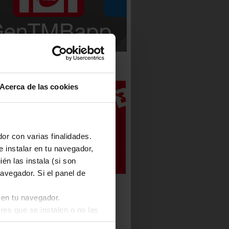
 GENTMB
Acerca de las cookies
or con varias finalidades.
e instalar en tu navegador,
én las instala (si son
avegador. Si el panel de
 en tu navegador.
res que se instalen o no las