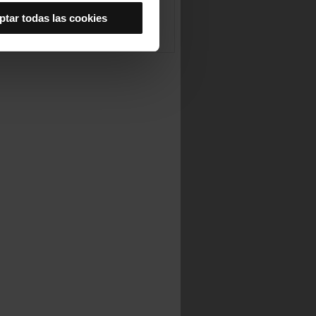
Así se instalarán solo las
ptar todas las cookies
las cookies de
joran tu experiencia de
 no las aceptas, no puedes
es seleccionando la opción