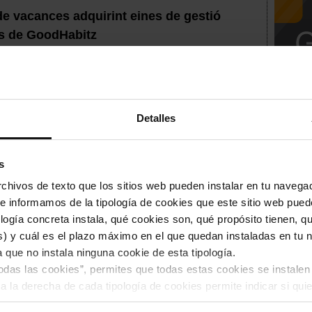
 de vacances adquirint eines de gestió
s de GoodHabitz
u comencen abans d'arrencar
Club
Detalles
 també se'n va de vacances!
s
hivos de texto que los sitios web pueden instalar en tu navegad
te informamos de la tipología de cookies que este sitio web pued
eta un primer semestre de rècord amb
ogía concreta instala, qué cookies son, qué propósito tienen, qui
) y cuál es el plazo máximo en el que quedan instaladas en tu n
a que no instala ninguna cookie de esta tipología.
todas las cookies”, permites que todas estas cookies se instalen
revenció de la corrupció disponible al
a la derecha de cada tipología de cookies permite indicar si quie