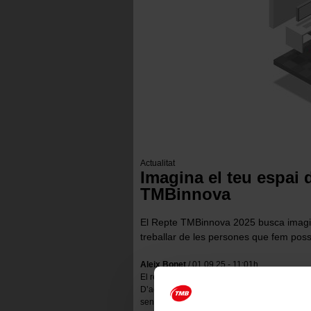
Actualitat
Imagina el teu espai 
TMBinnova
El Repte TMBinnova 2025 busca imaginar
treballar de les persones que fem pos
Aleix Bonet
/ 01.09.25 - 11:01h
El repte TMBinnova 2025 pretén
redissenyar
D’aquesta manera sentir que el teu lloc de tr
sentir-te més eficient i en un entorn labora