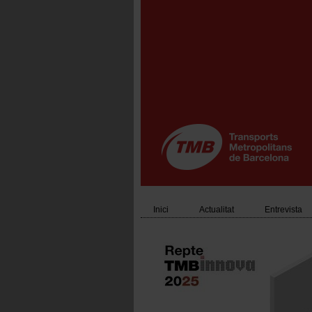
Vés
al
contingut
Inici
Actualitat
Entrevista
Main
navigation