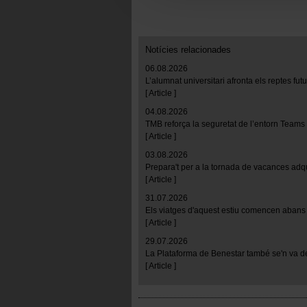
empezar a navegar. Solo pue
En cualquier momento de la n
“Gestor de cookies”, que enco
Notícies relacionades
06.08.2026
L’alumnat universitari afronta els reptes fu
[ Article ]
04.08.2026
TMB reforça la seguretat de l’entorn Teams
[ Article ]
03.08.2026
Prepara't per a la tornada de vacances adq
[ Article ]
31.07.2026
Els viatges d'aquest estiu comencen abans 
[ Article ]
29.07.2026
La Plataforma de Benestar també se'n va d
[ Article ]