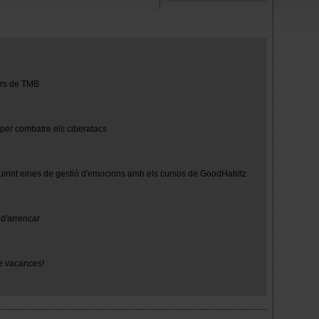
des consultar nuestra
Política de cookies
.
avegación en esta web, podrás modificar tu selección de cooki
ntrarás en el menú de la parte inferior de la web.
turs de TMB
 per combatre els ciberatacs
uirint eines de gestió d'emocions amb els cursos de GoodHabitz
d'arrencar
e vacances!