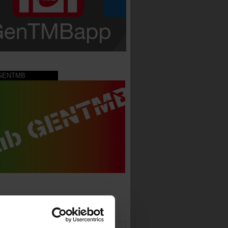
 GENTMB
TMB_Barcelona