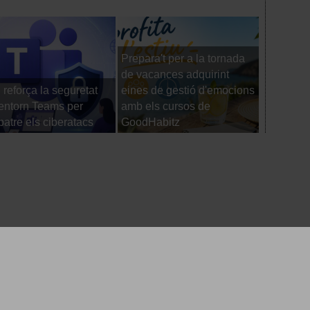
Prepara't per a la tornada
de vacances adquirint
reforça la seguretat
eines de gestió d'emocions
Els viatg
’entorn Teams per
amb els cursos de
comence
atre els ciberatacs
GoodHabitz
d'arrenca