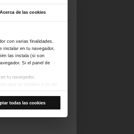
Acerca de las cookies
or con varias finalidades.
e instalar en tu navegador,
én las instala (si son
avegador. Si el panel de
 en tu navegador.
res que se instalen o no las
Así se instalarán solo las
ptar todas las cookies
las cookies de
joran tu experiencia de
 no las aceptas, no puedes