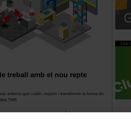
Club
de treball amb el nou repte
 entorns que cuidin, inspirin i transformin la forma de
sible TMB.
Compartir
Seguir @
 els nostres espais de treball
.
eball encaixa més amb el teu benestar i
l més còmode i, conseqüentment, més
LinkedIn