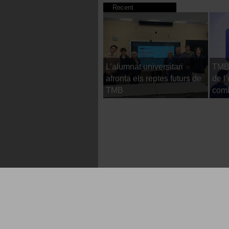
Recent
L’alumnat universitari
TMB 
afronta els reptes futurs de
de l
TMB
comb