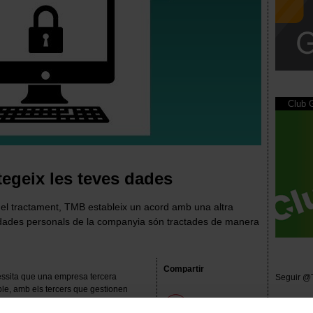
Club
egeix les teves dades
del tractament, TMB estableix un acord amb una altra
s dades personals de la companyia són tractades de manera
Compartir
ssita que una empresa tercera
Seguir @
le, amb els tercers que gestionen
i Persones, el nostre sistema de gestió
LinkedIn