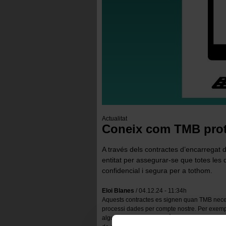
Actualitat
Coneix com TMB prot
A través dels contractes d’encarregat 
entitat per assegurar-se que totes le
confidencial i segura per a tothom.
Eloi Blanes
/ 04.12.24 - 11:34h
Aquests contractes es signen quan TMB nece
processi dades per compte nostre. Per exemp
alguns dels serveis de l’Àrea d’Organització 