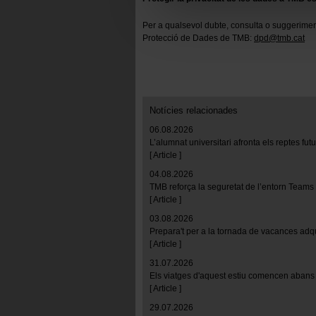
Las cookies necesarias son i
Per a qualsevol dubte, consulta o suggerimen
empezar a navegar. Solo pue
Protecció de Dades de TMB:
dpd@tmb.cat
En cualquier momento de la n
“Gestor de cookies”, que enco
Notícies relacionades
06.08.2026
L’alumnat universitari afronta els reptes fu
[ Article ]
04.08.2026
TMB reforça la seguretat de l’entorn Teams
[ Article ]
03.08.2026
Prepara't per a la tornada de vacances adq
[ Article ]
31.07.2026
Els viatges d'aquest estiu comencen abans 
[ Article ]
29.07.2026