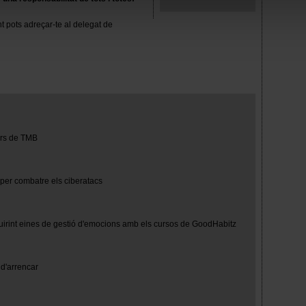
mprescindibles para el funcionamiento de la web y, por tanto, si
t pots adreçar-te al delegat de
des consultar nuestra
Política de cookies
.
avegación en esta web, podrás modificar tu selección de cooki
ntrarás en el menú de la parte inferior de la web.
turs de TMB
 per combatre els ciberatacs
uirint eines de gestió d'emocions amb els cursos de GoodHabitz
d'arrencar