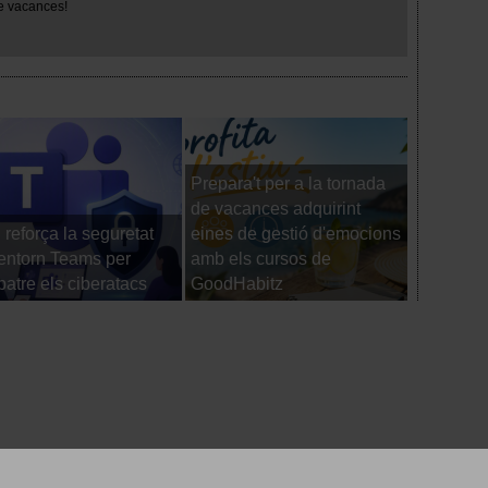
e vacances!
Prepara't per a la tornada
de vacances adquirint
reforça la seguretat
eines de gestió d'emocions
Els viatg
’entorn Teams per
amb els cursos de
comence
atre els ciberatacs
GoodHabitz
d'arrenca