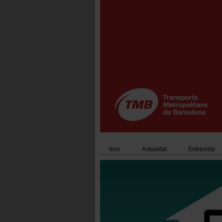
Vés
al
contingut
Inici
Actualitat
Entrevista
Main
navigation