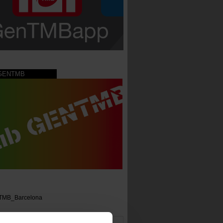
 GENTMB
TMB_Barcelona