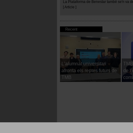
La Plataforma de Benestar també se'n va d
[ Article ]
Recent
L’alumnat universitari
TMB 
afronta els reptes futurs de
de l
TMB
comb