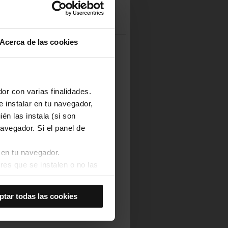
Acerca de las cookies
or con varias finalidades.
e instalar en tu navegador,
én las instala (si son
avegador. Si el panel de
 en tu navegador.
res que se instalen o no las
Así se instalarán solo las
ptar todas las cookies
las cookies de
joran tu experiencia de