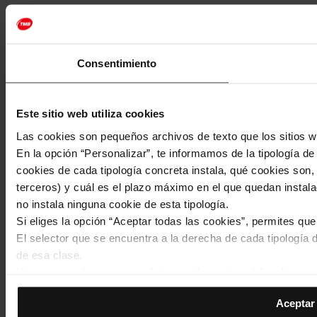
Consentimiento
Este sitio web utiliza cookies
Las cookies son pequeños archivos de texto que los sitios w
En la opción “Personalizar”, te informamos de la tipología d
cookies de cada tipología concreta instala, qué cookies son, 
terceros) y cuál es el plazo máximo en el que quedan instala
no instala ninguna cookie de esta tipología.
Si eliges la opción “Aceptar todas las cookies”, permites qu
El selector que se encuentra a la derecha de cada tipología d
de esa clase.
Una vez que hayas marcado tus preferencias, debes hacer cli
de la tipología que hayas seleccionado previamente. Te sug
Aceptar 
permiten recordar tus opciones de navegación (como el idiom