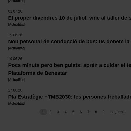
[
Actualitat
]
01.07.26
El proper divendres 10 de juliol, vine al taller de 
[
Actualitat
]
19.06.26
Nou personal de conducció de bus: us donem la
[
Actualitat
]
19.06.26
Pocs minuts però ben guiats: aprèn a cuidar el t
Plataforma de Benestar
[
Actualitat
]
17.06.26
Pla Estratègic +TMB2030: les persones treballado
[
Actualitat
]
Paginació
1
pàgina
2
pàgina
3
pàgina
4
pàgina
5
pàgina
6
pàgina
7
pàgina
8
pàgina
9
pàgina
següent ›
següent