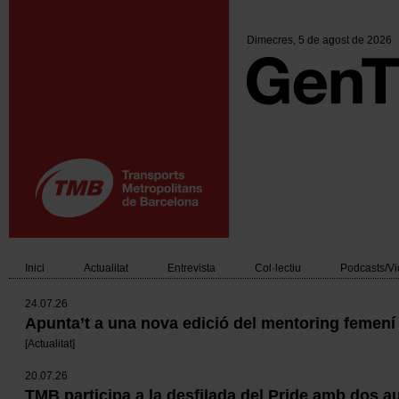
Vés
al
contingut
Dimecres
, 5 de agost de 2026
Inici
Actualitat
Entrevista
Col·lectiu
Podcasts/V
Main
24.07.26
navigation
Apunta’t a una nova edició del mentoring femen
[
Actualitat
]
20.07.26
TMB participa a la desfilada del Pride amb dos 