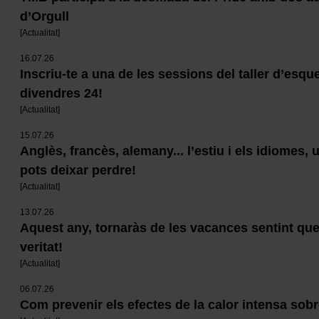
d’Orgull
[
Actualitat
]
16.07.26
Inscriu-te a una de les sessions del taller d’esqu
divendres 24!
[
Actualitat
]
15.07.26
Anglès, francès, alemany... l’estiu i els idiomes,
pots deixar perdre!
[
Actualitat
]
13.07.26
Aquest any, tornaràs de les vacances sentint qu
veritat!
[
Actualitat
]
06.07.26
Com prevenir els efectes de la calor intensa sobr