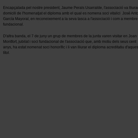
Encapçalada pel nostre president, Jaume Perals Usarralde, l'associació va lliurar
domicili de l'homenatjat el diploma amb el qual es nomena soci vitalici José Ant
García Mayoral, en reconeixement a la seva tasca a l'associació i com a membre
fundacional.
D'altra banda, el 7 de juny un grup de membres de la junta varen visitar en Joan 
Montfort, jubilat i soci fundacional de l'associació que, amb motiu dels seus cent
anys, ha estat nomenat soci honorífic i li van lliurar el diploma acreditatiu d'aques
títol.