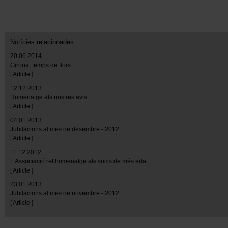
Notícies relacionades
20.06.2014
Girona, temps de flors
[ Article ]
12.12.2013
Homenatge als nostres avis
[ Article ]
04.01.2013
Jubilacions al mes de desembre - 2012
[ Article ]
11.12.2012
L’Associació ret homenatge als socis de més edat
[ Article ]
23.01.2013
Jubilacions al mes de novembre - 2012
[ Article ]