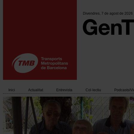
Vés
al
contingut
Divendres
, 7 de agost de 2026
Inici
Actualitat
Entrevista
Col·lectiu
Podcasts/V
Main
navigation