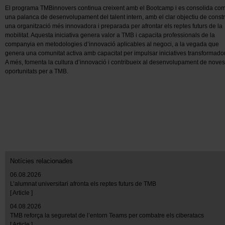
El programa TMBinnovers continua creixent amb el Bootcamp i es consolida co
una palanca de desenvolupament del talent intern, amb el clar objectiu de constr
una organització més innovadora i preparada per afrontar els reptes futurs de la
mobilitat. Aquesta iniciativa genera valor a TMB i capacita professionals de la
companyia en metodologies d’innovació aplicables al negoci, a la vegada que
genera una comunitat activa amb capacitat per impulsar iniciatives transformado
A més, fomenta la cultura d’innovació i contribueix al desenvolupament de noves
oportunitats per a TMB.
Notícies relacionades
06.08.2026
L’alumnat universitari afronta els reptes futurs de TMB
[ Article ]
04.08.2026
TMB reforça la seguretat de l’entorn Teams per combatre els ciberatacs
[ Article ]