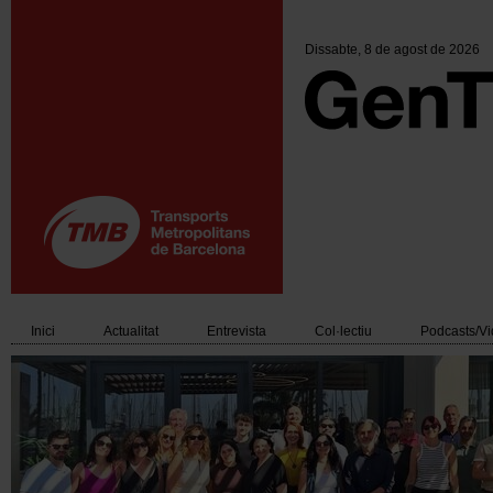
Vés
al
contingut
Dissabte
, 8 de agost de 2026
Inici
Actualitat
Entrevista
Col·lectiu
Podcasts/V
Main
navigation