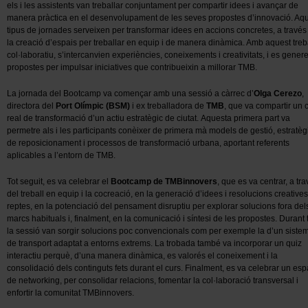
els i les assistents van treballar conjuntament per compartir idees i avançar de
manera pràctica en el desenvolupament de les seves propostes d’innovació. Aq
tipus de jornades serveixen per transformar idees en accions concretes, a través
la creació d’espais per treballar en equip i de manera dinàmica. Amb aquest treb
col·laboratiu, s’intercanvien experiències, coneixements i creativitats, i es gener
propostes per impulsar iniciatives que contribueixin a millorar TMB.
La jornada del Bootcamp va començar amb una sessió a càrrec d’
Olga Cerezo
,
directora del
Port Olímpic (BSM)
i ex treballadora de
TMB
, que va compartir un 
real de transformació d’un actiu estratègic de ciutat. Aquesta primera part va
permetre als i les participants conèixer de primera mà models de gestió, estratèg
de reposicionament i processos de transformació urbana, aportant referents
aplicables a l’entorn de TMB.
Tot seguit, es va celebrar el
Bootcamp de TMBinnovers
, que es va centrar, a tr
del treball en equip i la cocreació, en la generació d’idees i resolucions creative
reptes, en la potenciació del pensament disruptiu per explorar solucions fora del
marcs habituals i, finalment, en la comunicació i síntesi de les propostes. Durant 
la sessió van sorgir solucions poc convencionals com per exemple la d’un siste
de transport adaptat a entorns extrems. La trobada també va incorporar un quiz
interactiu perquè, d’una manera dinàmica, es valorés el coneixement i la
consolidació dels continguts fets durant el curs. Finalment, es va celebrar un esp
de networking, per consolidar relacions, fomentar la col·laboració transversal i
enfortir la comunitat TMBinnovers.