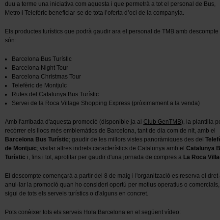
duu a terme una iniciativa com aquesta i que permetrà a tot el personal de Bus,
Metro i Telefèric beneficiar-se de tota l’oferta d’oci de la companyia.
Els productes turístics que podrà gaudir ara el personal de TMB amb descompte
són:
Barcelona Bus Turístic
Barcelona Night Tour
Barcelona Christmas Tour
Telefèric de Montjuïc
Rutes del Catalunya Bus Turístic
Servei de la Roca Village Shopping Express (pròximament a la venda)
Amb l'arribada d'aquesta promoció (disponible ja al
Club GenTMB
), la plantilla 
recórrer els llocs més emblemàtics de Barcelona, tant de dia com de nit, amb el
Barcelona
Bus Turístic
; gaudir de les millors vistes panoràmiques des del
Telef
de Montjuïc
; visitar altres indrets característics de Catalunya amb el
Catalunya 
Turístic
i, fins i tot, aprofitar per gaudir d'una jornada de compres a
La Roca Vill
El descompte començarà a partir del 8 de maig i l'organització es reserva el dret
anul·lar la promoció quan ho consideri oportú per motius operatius o comercials,
sigui de tots els serveis turístics o d'alguns en concret.
Pots conèixer tots els serveis Hola Barcelona en el següent vídeo: