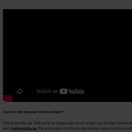
Com es pot demanar el descompte?
Tota la plantilla de TMB pot fer la compra del servei turístic que desitgi a través d
web
clubgentmb.cat
.
Per aconseguir el 20% de descompte només caldrà accedi