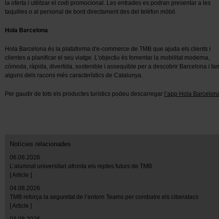
la oferta i utilitzar el codi promocional. Les entrades es podran presentar a les
taquilles o al personal de bord directament des del telèfon mòbil.
Hola Barcelona
Hola Barcelona és la plataforma d'e-commerce de TMB que ajuda els clients i
clientes a planificar el seu viatge. L'objectiu és fomentar la mobilitat moderna,
còmoda, ràpida, divertida, sostenible i assequible per a descobrir Barcelona i t
alguns dels racons més característics de Catalunya.
Per gaudir de tots els productes turístics podeu descarregar
l’app Hola Barcelon
Notícies relacionades
06.08.2026
L’alumnat universitari afronta els reptes futurs de TMB
[ Article ]
04.08.2026
TMB reforça la seguretat de l’entorn Teams per combatre els ciberatacs
[ Article ]