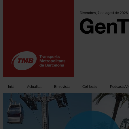
Vés
al
contingut
Divendres
, 7 de agost de 2026
Inici
Actualitat
Entrevista
Col·lectiu
Podcasts/V
Main
navigation