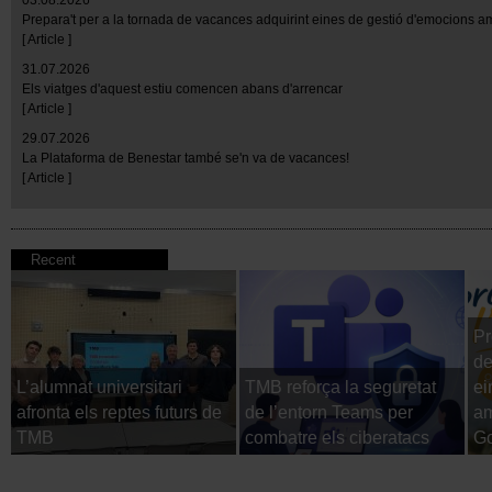
03.08.2026
Prepara't per a la tornada de vacances adquirint eines de gestió d'emocions 
[ Article ]
31.07.2026
Els viatges d'aquest estiu comencen abans d'arrencar
[ Article ]
29.07.2026
La Plataforma de Benestar també se'n va de vacances!
[ Article ]
Recent
Pr
de
L’alumnat universitari
TMB reforça la seguretat
ei
afronta els reptes futurs de
de l’entorn Teams per
am
TMB
combatre els ciberatacs
Go