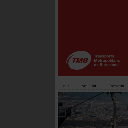
Vés
al
contingut
Inici
Actualitat
Entrevista
Main
navigation