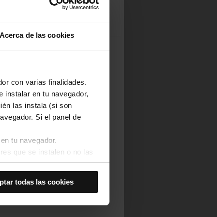
Acerca de las cookies
or con varias finalidades.
e instalar en tu navegador,
én las instala (si son
avegador. Si el panel de
 en tu navegador.
res que se instalen o no las
Así se instalarán solo las
ptar todas las cookies
las cookies de
joran tu experiencia de