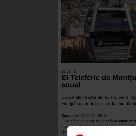
Actualitat
El Telefèric de Montj
anual
Durant els treballs de revisió, per al re
Montjuïc es podrà utilitzar la línia d'au
Redacció
/ 01.02.21 - 08:15h
El Telefèric de Montjuïc tancarà al públic de 
març (ambdós inclosos) per portar a terme les
i posada a punt de tots els elements de les in