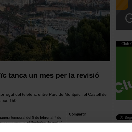
Club
uïc tanca un mes per la revisió
corregut del telefèric entre Parc de Montjuïc i el Castell de
tobús 150.
Compartir
manera temporal del 8 de febrer al 7 de
 tasques anuals obligatòries de revisió
stal·lacions.
LinkedIn