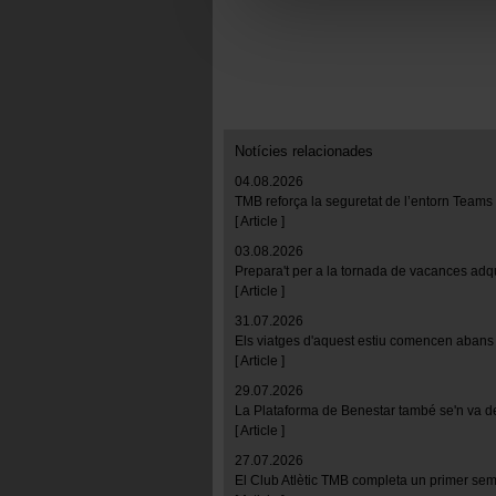
Las cookies necesarias son i
empezar a navegar. Solo pue
En cualquier momento de la n
“Gestor de cookies”, que enco
Notícies relacionades
04.08.2026
TMB reforça la seguretat de l’entorn Teams
[ Article ]
03.08.2026
Prepara't per a la tornada de vacances adq
[ Article ]
31.07.2026
Els viatges d'aquest estiu comencen abans 
[ Article ]
29.07.2026
La Plataforma de Benestar també se'n va d
[ Article ]
27.07.2026
El Club Atlètic TMB completa un primer se