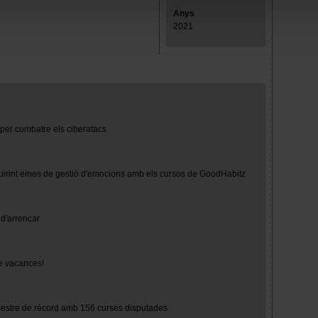
mprescindibles para el funcionamiento de la web y, por tanto, si
Anys
des consultar nuestra
Política de cookies
.
2021
avegación en esta web, podrás modificar tu selección de cooki
ntrarás en el menú de la parte inferior de la web.
 per combatre els ciberatacs
uirint eines de gestió d'emocions amb els cursos de GoodHabitz
d'arrencar
e vacances!
mestre de rècord amb 156 curses disputades