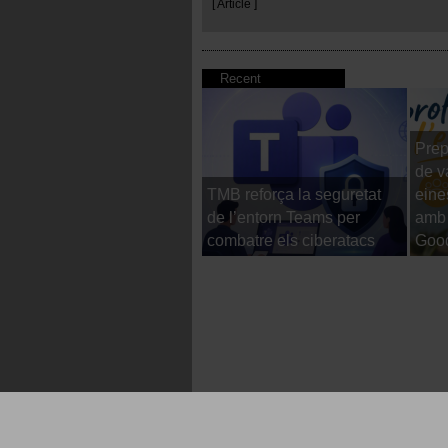
[ Article ]
Recent
Prep
de v
TMB reforça la seguretat
eine
de l’entorn Teams per
amb 
combatre els ciberatacs
Goo