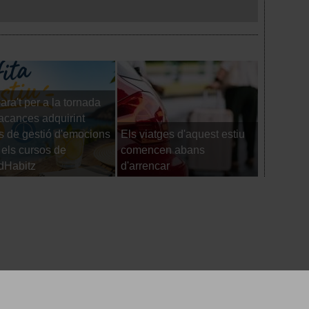
ara't per a la tornada
acances adquirint
s de gestió d'emocions
Els viatges d'aquest estiu
La Plata
els cursos de
comencen abans
també se
dHabitz
d'arrencar
vacances