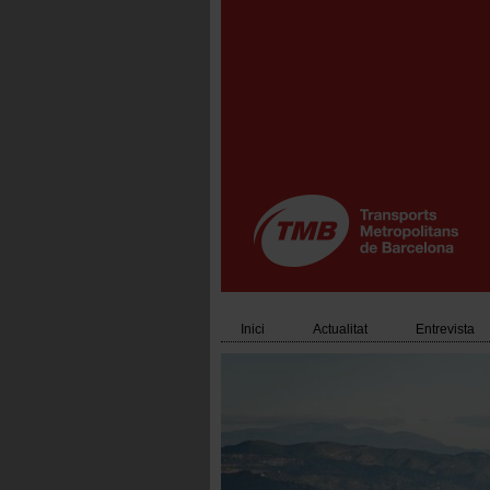
Vés
al
contingut
Inici
Actualitat
Entrevista
Main
navigation