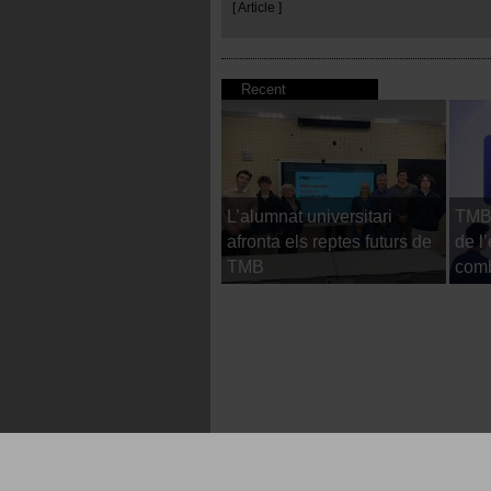
[ Article ]
Recent
L’alumnat universitari
TMB 
afronta els reptes futurs de
de l
TMB
comb