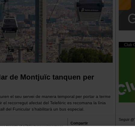
Club
cular de Montjuïc tanquen per
turen el seu servei de manera temporal per portar a terme
r el recorregut afectat del Telefèric es recomana la línia
tall del Funicular s’habilitarà un bus especial.
Seguir @
Compartir
an tancats al públic temporalment per
 portar a terme els treballs de