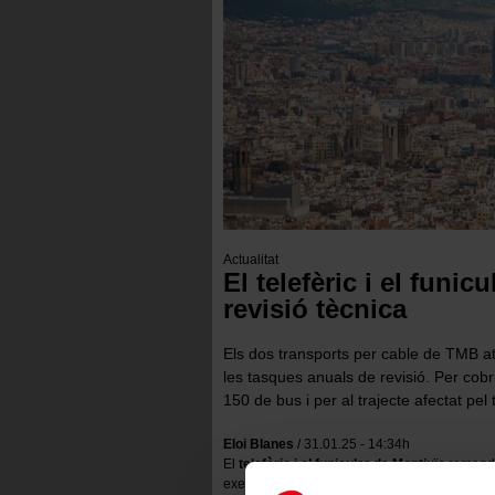
Actualitat
El telefèric i el funi
revisió tècnica
Els dos transports per cable de TMB a
les tasques anuals de revisió. Per cobri
150 de bus i per al trajecte afectat pel 
Eloi Blanes
/ 31.01.25 - 14:34h
El
telefèric i el funicular de Montjuïc
romandr
executar les revisions tècniques obligatòries i