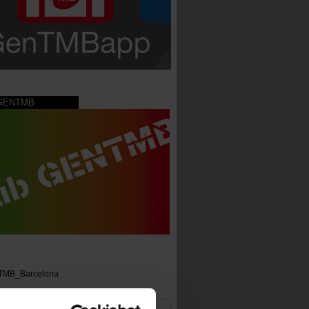
 GENTMB
TMB_Barcelona