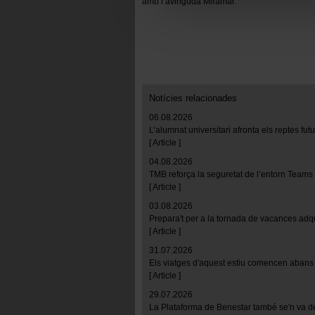
amb l’avinguda Miramar.
Las cookies necesarias son i
empezar a navegar. Solo pue
En cualquier momento de la n
“Gestor de cookies”, que enco
Notícies relacionades
06.08.2026
L’alumnat universitari afronta els reptes fu
[ Article ]
04.08.2026
TMB reforça la seguretat de l’entorn Teams
[ Article ]
03.08.2026
Prepara't per a la tornada de vacances adq
[ Article ]
31.07.2026
Els viatges d'aquest estiu comencen abans 
[ Article ]
29.07.2026
La Plataforma de Benestar també se'n va d