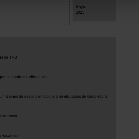
mprescindibles para el funcionamiento de la web y, por tanto, si
Anys
des consultar nuestra
Política de cookies
.
2025
avegación en esta web, podrás modificar tu selección de cooki
ntrarás en el menú de la parte inferior de la web.
turs de TMB
 per combatre els ciberatacs
uirint eines de gestió d'emocions amb els cursos de GoodHabitz
d'arrencar
e vacances!