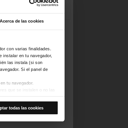
Acerca de las cookies
or con varias finalidades.
e instalar en tu navegador,
én las instala (si son
avegador. Si el panel de
 en tu navegador.
res que se instalen o no las
Así se instalarán solo las
ptar todas las cookies
las cookies de
joran tu experiencia de