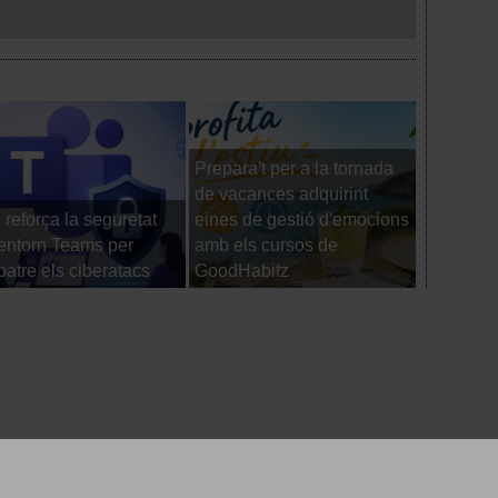
Prepara't per a la tornada
de vacances adquirint
reforça la seguretat
eines de gestió d'emocions
Els viatg
’entorn Teams per
amb els cursos de
comence
atre els ciberatacs
GoodHabitz
d'arrenca