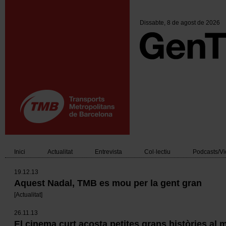
Vés
al
contingut
Dissabte
, 8 de agost de 2026
Inici
Actualitat
Entrevista
Col·lectiu
Podcasts/V
Main
19.12.13
navigation
Aquest Nadal, TMB es mou per la gent gran
[
Actualitat
]
26.11.13
El cinema curt acosta petites grans històries al 