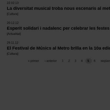
22.02.13
La diversitat musical troba nous escenaris al me
[
Cultura
]
20.12.12
Esperit solidari i nadalenc per celebrar les festes
[
Actualitat
]
29.11.12
El Festival de Músics al Metro brilla en la 10a edi
[
Cultura
]
Paginació
primera
« primer
pàgina
‹ anterior
pàgina
1
pàgina
2
pàgina
3
pàgina
4
5
pàgina
6
pàgina
següen
pàgina
anterior
següen