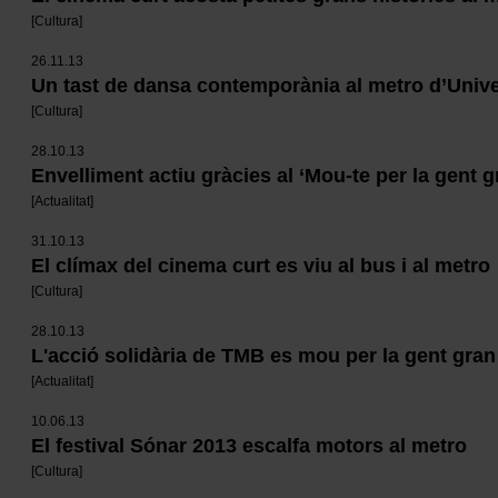
[
Cultura
]
26.11.13
Un tast de dansa contemporània al metro d’Unive
[
Cultura
]
28.10.13
Envelliment actiu gràcies al ‘Mou-te per la gent g
[
Actualitat
]
31.10.13
El clímax del cinema curt es viu al bus i al metro
[
Cultura
]
28.10.13
L'acció solidària de TMB es mou per la gent gran
[
Actualitat
]
10.06.13
El festival Sónar 2013 escalfa motors al metro
[
Cultura
]