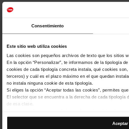
Consentimiento
Este sitio web utiliza cookies
Las cookies son pequeños archivos de texto que los sitios w
En la opción “Personalizar”, te informamos de la tipología d
cookies de cada tipología concreta instala, qué cookies son, 
terceros) y cuál es el plazo máximo en el que quedan instala
no instala ninguna cookie de esta tipología.
Si eliges la opción “Aceptar todas las cookies”, permites qu
El selector que se encuentra a la derecha de cada tipología d
de esa clase.
Una vez que hayas marcado tus preferencias, debes hacer cli
de la tipología que hayas seleccionado previamente. Te sug
Aceptar 
permiten recordar tus opciones de navegación (como el idiom