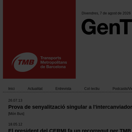
Vés
al
contingut
Divendres
, 7 de agost de 2026
Inici
Actualitat
Entrevista
Col·lectiu
Podcasts/V
Main
26.07.13
navigation
Prova de senyalització singular a l'intercanviado
[
Món Bus
]
18.05.12
El president del CERMI fa un recorregut per TMB