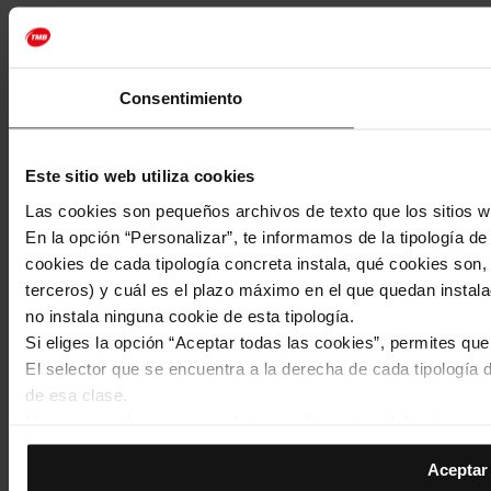
Consentimiento
Este sitio web utiliza cookies
Las cookies son pequeños archivos de texto que los sitios w
En la opción “Personalizar”, te informamos de la tipología d
cookies de cada tipología concreta instala, qué cookies son, 
terceros) y cuál es el plazo máximo en el que quedan instala
no instala ninguna cookie de esta tipología.
Si eliges la opción “Aceptar todas las cookies”, permites qu
El selector que se encuentra a la derecha de cada tipología d
de esa clase.
Una vez que hayas marcado tus preferencias, debes hacer cli
de la tipología que hayas seleccionado previamente. Te sug
Aceptar 
permiten recordar tus opciones de navegación (como el idiom