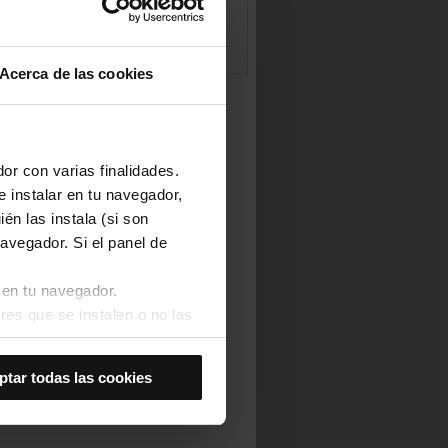
Acerca de las cookies
or con varias finalidades.
e instalar en tu navegador,
én las instala (si son
avegador. Si el panel de
 en tu navegador.
res que se instalen o no las
Así se instalarán solo las
ptar todas las cookies
las cookies de
joran tu experiencia de