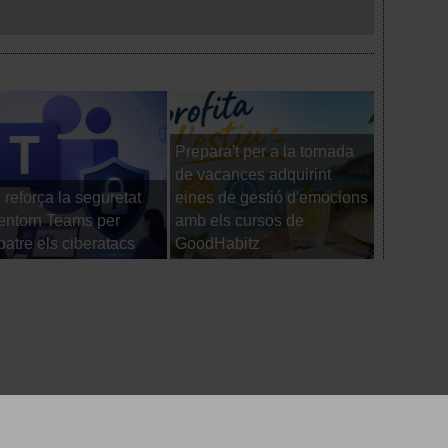
Prepara't per a la tornada
de vacances adquirint
reforça la seguretat
eines de gestió d'emocions
Els viatg
’entorn Teams per
amb els cursos de
comence
atre els ciberatacs
GoodHabitz
d'arrenca