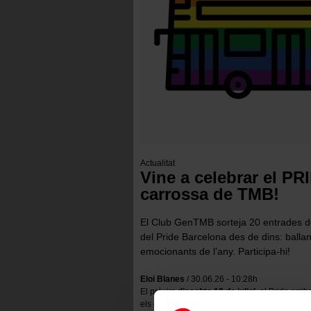
Actualitat
Vine a celebrar el PR
carrossa de TMB!
El Club GenTMB sorteja 20 entrades dob
del Pride Barcelona des de dins: ballan
emocionants de l’any. Participa-hi!
Eloi Blanes
/ 30.06.26 - 10:28h
El pròxim
dissabte 18 de juliol
, el Pride arr
els carrers de la ciutat s’ompliran de música, a