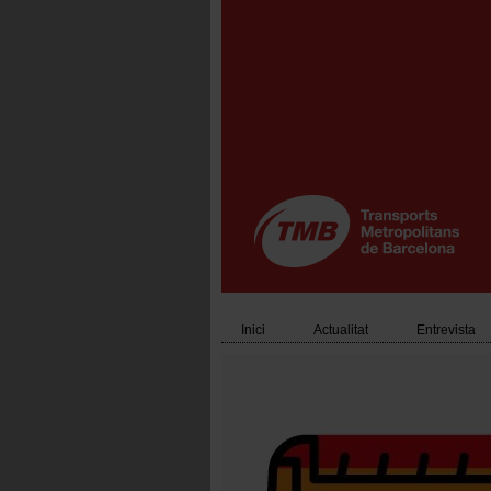
Vés
al
contingut
Inici
Actualitat
Entrevista
Main
navigation