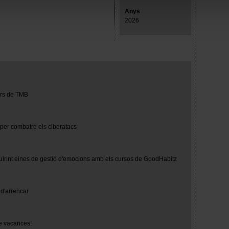
mprescindibles para el funcionamiento de la web y, por tanto, si
Anys
des consultar nuestra
Política de cookies
.
2026
avegación en esta web, podrás modificar tu selección de cooki
ntrarás en el menú de la parte inferior de la web.
turs de TMB
 per combatre els ciberatacs
uirint eines de gestió d'emocions amb els cursos de GoodHabitz
d'arrencar
e vacances!