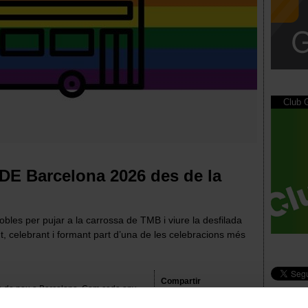
Club
IDE Barcelona 2026 des de la
les per pujar a la carrossa de TMB i viure la desfilada
t, celebrant i formant part d’una de les celebracions més
Compartir
iba de nou a Barcelona. Com cada any,
legria i molt d’orgull per reivindicar la