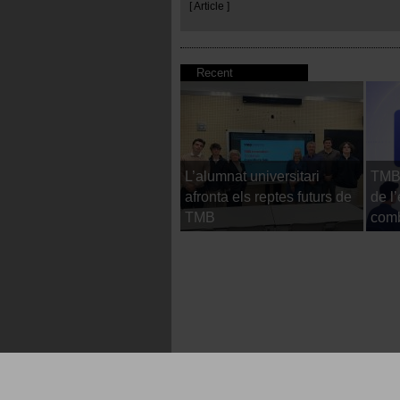
[ Article ]
Recent
L’alumnat universitari
TMB 
afronta els reptes futurs de
de l
TMB
comb