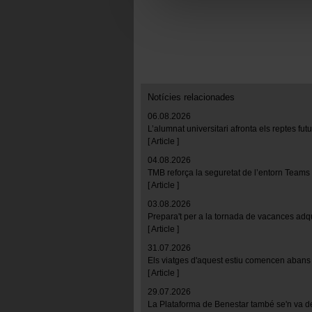
Las cookies necesarias son i
empezar a navegar. Solo pue
En cualquier momento de la n
“Gestor de cookies”, que enco
Notícies relacionades
06.08.2026
L’alumnat universitari afronta els reptes fu
[ Article ]
04.08.2026
TMB reforça la seguretat de l’entorn Teams
[ Article ]
03.08.2026
Prepara't per a la tornada de vacances adq
[ Article ]
31.07.2026
Els viatges d'aquest estiu comencen abans 
[ Article ]
29.07.2026
La Plataforma de Benestar també se'n va d