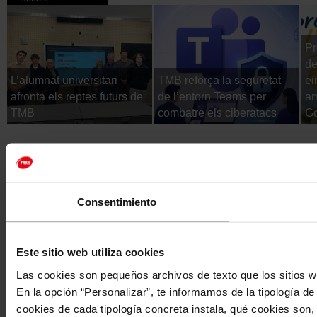
Pr
de
L’alumnat universitari
TMB reforça la seguretat
ei
afronta els reptes futurs de
de l’entorn Teams per
am
TMB
combatre els ciberatacs
Go
Consentimiento
Este sitio web utiliza cookies
Las cookies son pequeños archivos de texto que los sitios w
En la opción “Personalizar”, te informamos de la tipología d
cookies de cada tipología concreta instala, qué cookies son, 