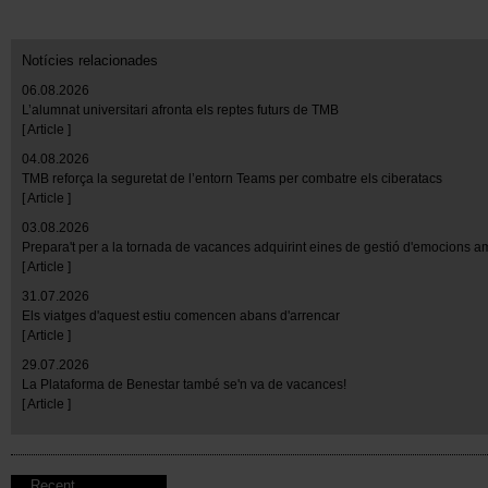
Notícies relacionades
06.08.2026
L’alumnat universitari afronta els reptes futurs de TMB
[ Article ]
04.08.2026
TMB reforça la seguretat de l’entorn Teams per combatre els ciberatacs
[ Article ]
03.08.2026
Prepara't per a la tornada de vacances adquirint eines de gestió d'emocions 
[ Article ]
31.07.2026
Els viatges d'aquest estiu comencen abans d'arrencar
[ Article ]
29.07.2026
La Plataforma de Benestar també se'n va de vacances!
[ Article ]
Recent