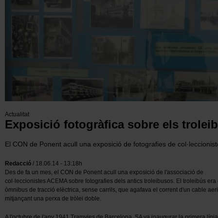
Actualitat
Exposició fotogràfica sobre els trolei
El CON de Ponent acull una exposició de fotografies de col·leccionis
Redacció
/ 18.06.14 - 13:18h
Des de fa un mes, el CON de Ponent acull una exposició de l'associació de
col·leccionistes ACEMA sobre fotografies dels antics troleibusos. El troleibús era
òmnibus de tracció elèctrica, sense carrils, que agafava el corrent d'un cable aeri
mitjançant una perxa de tròlei doble.
A l'octubre de l'any 1941 Tramvies de Barcelona, SA va inaugurar la primera líni