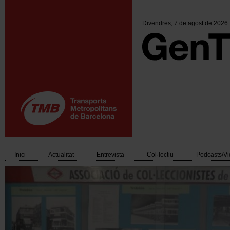
Vés
al
contingut
Divendres
, 7 de agost de 2026
Inici
Actualitat
Entrevista
Col·lectiu
Podcasts/V
Main
navigation