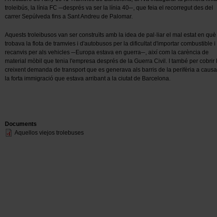
troleibús, la línia FC ─després va ser la línia 40─, que feia el recorregut des del
carrer Sepúlveda fins a Sant Andreu de Palomar.
Aquests troleibusos van ser construïts amb la idea de pal·liar el mal estat en què
trobava la flota de tramvies i d'autobusos per la dificultat d'importar combustible i
recanvis per als vehicles ─Europa estava en guerra─, així com la carència de
material mòbil que tenia l'empresa després de la Guerra Civil. I també per cobrir 
creixent demanda de transport que es generava als barris de la perifèria a caus
la forta immigració que estava arribant a la ciutat de Barcelona.
Documents
Aquellos viejos trolebuses