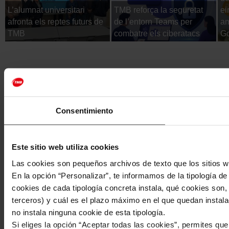
L’alumnat universitari
TMB reforça la seguretat
ei
afronta els reptes futurs de
de l’entorn Teams per
am
TMB
combatre els ciberatacs
Go
Consentimiento
Este sitio web utiliza cookies
Las cookies son pequeños archivos de texto que los sitios w
En la opción “Personalizar”, te informamos de la tipología d
cookies de cada tipología concreta instala, qué cookies son, 
terceros) y cuál es el plazo máximo en el que quedan instala
no instala ninguna cookie de esta tipología.
Si eliges la opción “Aceptar todas las cookies”, permites qu