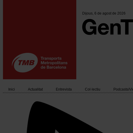
Vés
al
contingut
Dijous
, 6 de agost de 2026
Inici
Actualitat
Entrevista
Col·lectiu
Podcasts/V
Main
navigation