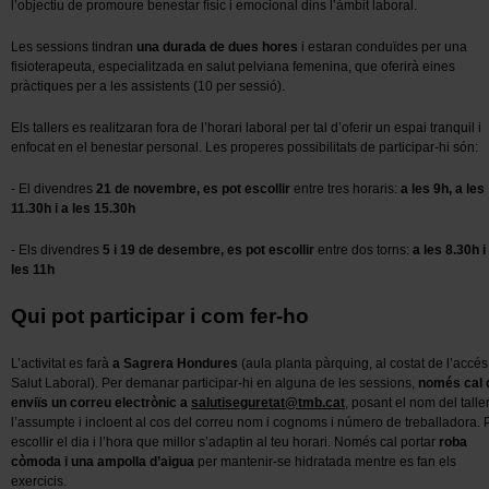
l’objectiu de promoure benestar físic i emocional dins l’àmbit laboral.
Les sessions tindran
una durada de dues hores
i estaran conduïdes per una
fisioterapeuta, especialitzada en salut pelviana femenina, que oferirà eines
pràctiques per a les assistents (10 per sessió).
Els tallers es realitzaran fora de l’horari laboral per tal d’oferir un espai tranquil i
enfocat en el benestar personal. Les properes possibilitats de participar-hi són:
- El divendres
21 de novembre, es pot escollir
entre tres horaris:
a les 9h, a les
11.30h i a les 15.30h
- Els divendres
5 i 19 de desembre, es pot escollir
entre dos torns:
a les 8.30h i
les 11h
Qui pot participar i com fer-ho
L’activitat es farà
a Sagrera Hondures
(aula planta pàrquing, al costat de l’accés
Salut Laboral). Per demanar participar-hi en alguna de les sessions,
només cal 
enviïs un correu electrònic a
salutiseguretat@tmb.cat
, posant el nom del talle
l’assumpte i incloent al cos del correu nom i cognoms i número de treballadora. 
escollir el dia i l’hora que millor s’adaptin al teu horari. Només cal portar
roba
còmoda i una ampolla d’aigua
per mantenir-se hidratada mentre es fan els
exercicis.