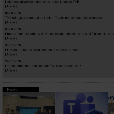
L’alumnat universitari afronta els reptes futurs de TMB
[ Article ]
04.08.2026
TMB reforça la seguretat de l’entorn Teams per combatre els ciberatacs
[ Article ]
03.08.2026
Prepara't per a la tornada de vacances adquirint eines de gestió d'emocions 
[ Article ]
31.07.2026
Els viatges d'aquest estiu comencen abans d'arrencar
[ Article ]
29.07.2026
La Plataforma de Benestar també se'n va de vacances!
[ Article ]
Recent
Pr
de