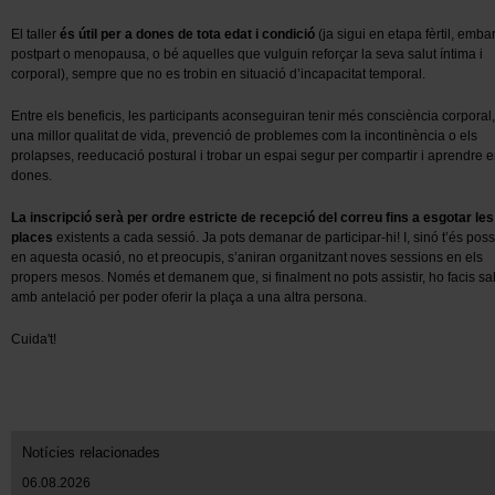
El taller
és útil per a dones de tota edat i condició
(ja sigui en etapa fèrtil, emba
postpart o menopausa, o bé aquelles que vulguin reforçar la seva salut íntima i
corporal), sempre que no es trobin en situació d’incapacitat temporal.
Entre els beneficis, les participants aconseguiran tenir més consciència corporal,
una millor qualitat de vida, prevenció de problemes com la incontinència o els
prolapses, reeducació postural i trobar un espai segur per compartir i aprendre e
dones.
La inscripció serà per ordre estricte de recepció del correu fins a esgotar les
places
existents a cada sessió. Ja pots demanar de participar-hi! I, sinó t’és poss
en aquesta ocasió, no et preocupis, s’aniran organitzant noves sessions en els
propers mesos. Només et demanem que, si finalment no pots assistir, ho facis sa
amb antelació per poder oferir la plaça a una altra persona.
Cuida't!
Notícies relacionades
06.08.2026