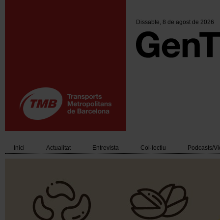
Vés
al
contingut
Dissabte
, 8 de agost de 2026
Inici
Actualitat
Entrevista
Col·lectiu
Podcasts/V
Main
navigation