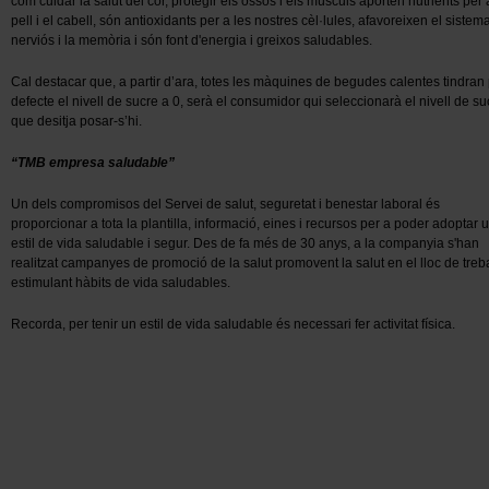
com cuidar la salut del cor, protegir els ossos i els músculs aporten nutrients per 
pell i el cabell, són antioxidants per a les nostres cèl·lules, afavoreixen el sistem
nerviós i la memòria i són font d'energia i greixos saludables.
Cal destacar que, a partir d’ara, totes les màquines de begudes calentes tindran
defecte el nivell de sucre a 0, serà el consumidor qui seleccionarà el nivell de su
que desitja posar-s’hi.
“TMB empresa saludable”
Un dels compromisos del Servei de salut, seguretat i benestar laboral és
proporcionar a tota la plantilla, informació, eines i recursos per a poder adoptar 
estil de vida saludable i segur. Des de fa més de 30 anys, a la companyia s'han
realitzat campanyes de promoció de la salut
promovent la salut en el lloc de treba
estimulant hàbits de vida saludables.
Recorda, per tenir
un estil de vida saludable
és necessari fe
r activitat física.