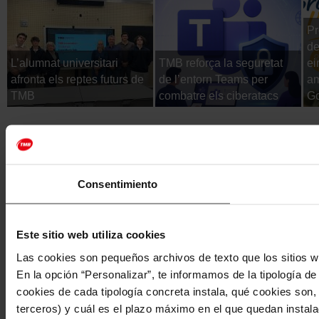
Pr
de
L’alumnat universitari
TMB reforça la seguretat
ei
afronta els reptes futurs de
de l’entorn Teams per
am
TMB
combatre els ciberatacs
Go
Consentimiento
Este sitio web utiliza cookies
Las cookies son pequeños archivos de texto que los sitios w
En la opción “Personalizar”, te informamos de la tipología d
cookies de cada tipología concreta instala, qué cookies son, 
terceros) y cuál es el plazo máximo en el que quedan instala