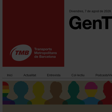
Vés
al
contingut
Divendres
, 7 de agost de 2026
Inici
Actualitat
Entrevista
Col·lectiu
Podcasts/V
Main
navigation