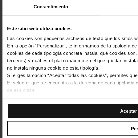
Consentimiento
Este sitio web utiliza cookies
Las cookies son pequeños archivos de texto que los sitios w
En la opción “Personalizar”, te informamos de la tipología d
cookies de cada tipología concreta instala, qué cookies son, 
terceros) y cuál es el plazo máximo en el que quedan instala
no instala ninguna cookie de esta tipología.
Si eliges la opción “Aceptar todas las cookies”, permites qu
El selector que se encuentra a la derecha de cada tipología d
de esa clase.
Una vez que hayas marcado tus preferencias, debes hacer cli
de la tipología que hayas seleccionado previamente. Te sug
Aceptar 
permiten recordar tus opciones de navegación (como el idiom
Footer
Las cookies necesarias son imprescindibles para el funciona
Inici
Web TMB
Sala de premsa
Qui som
Noticies
Avís legal
navegar. Solo puedes consultar nuestra
Política de cookies
Per
de cookies
menu
En cualquier momento de la navegación en esta web, podrás 