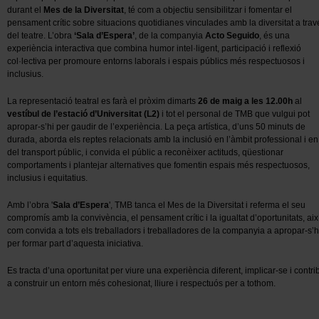
durant el
Mes de la Diversitat
, té com a objectiu sensibilitzar i fomentar el
pensament crític sobre situacions quotidianes vinculades amb la diversitat a trav
del teatre. L’obra
‘Sala d’Espera’
, de la companyia
Acto Seguido
, és una
experiència interactiva que combina humor intel·ligent, participació i reflexió
col·lectiva per promoure entorns laborals i espais públics més respectuosos i
inclusius.
La representació teatral es farà el pròxim dimarts
26 de maig a les 12.00h
al
vestíbul de l’estació d’Universitat (L2)
i tot el personal de TMB que vulgui pot
apropar-s’hi per gaudir de l’experiència. La peça artística, d’uns 50 minuts de
durada, aborda els reptes relacionats amb la inclusió en l’àmbit professional i en 
del transport públic, i convida el públic a reconèixer actituds, qüestionar
comportaments i plantejar alternatives que fomentin espais més respectuosos,
inclusius i equitatius.
Amb l’obra '
Sala d’Espera
', TMB tanca el Mes de la Diversitat i referma el seu
compromís amb la convivència, el pensament crític i la igualtat d’oportunitats, aix
com convida a tots els treballadors i treballadores de la companyia a apropar-s’h
per formar part d’aquesta iniciativa.
Es tracta d’una oportunitat per viure una experiència diferent, implicar-se i contri
a construir un entorn més cohesionat, lliure i respectuós per a tothom.