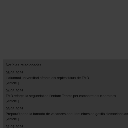
Notícies relacionades
06.08.2026
L’alumnat universitari afronta els reptes futurs de TMB
[ Article ]
04.08.2026
TMB reforça la seguretat de l’entorn Teams per combatre els ciberatacs
[ Article ]
03.08.2026
Prepara't per a la tornada de vacances adquirint eines de gestió d'emocions 
[ Article ]
31.07.2026