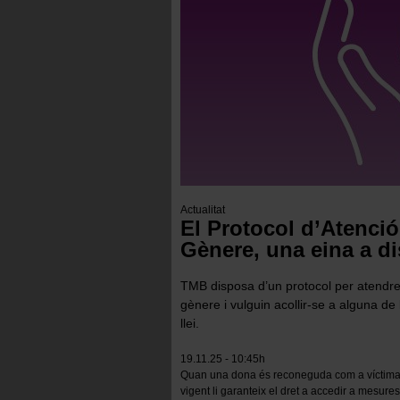
Actualitat
El Protocol d’Atenció
Gènere, una eina a d
TMB disposa d’un protocol per atendre l
gènere i vulguin acollir-se a alguna d
llei.
19.11.25 - 10:45h
Quan una dona és reconeguda com a víctima d
vigent li garanteix el dret a accedir a mesure