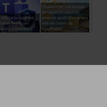
Prepara't per a la tornada
de vacances adquirint
reforça la seguretat
eines de gestió d'emocions
Els viatg
’entorn Teams per
amb els cursos de
comence
atre els ciberatacs
GoodHabitz
d'arrenca