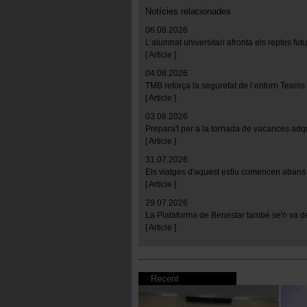
Notícies relacionades
06.08.2026
L’alumnat universitari afronta els reptes fu
[ Article ]
04.08.2026
TMB reforça la seguretat de l’entorn Teams
[ Article ]
03.08.2026
Prepara't per a la tornada de vacances adq
[ Article ]
31.07.2026
Els viatges d'aquest estiu comencen abans 
[ Article ]
29.07.2026
La Plataforma de Benestar també se'n va d
[ Article ]
Recent