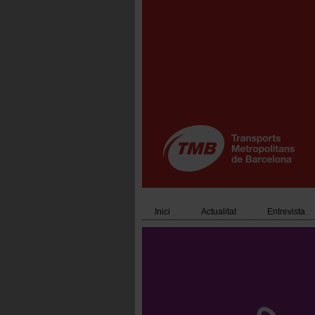
Vés
al
contingut
Inici
Actualitat
Entrevista
Main
navigation