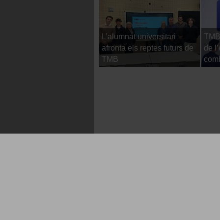
L’alumnat universitari
TMB 
afronta els reptes futurs de
de l
TMB
comb