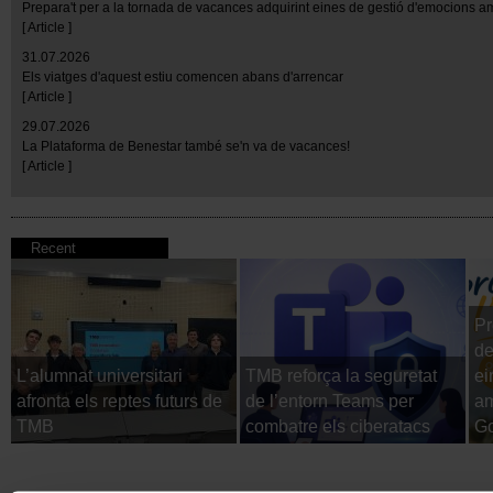
Prepara't per a la tornada de vacances adquirint eines de gestió d'emocions 
[ Article ]
31.07.2026
Els viatges d'aquest estiu comencen abans d'arrencar
[ Article ]
29.07.2026
La Plataforma de Benestar també se'n va de vacances!
[ Article ]
Recent
Pr
de
L’alumnat universitari
TMB reforça la seguretat
ei
afronta els reptes futurs de
de l’entorn Teams per
am
TMB
combatre els ciberatacs
Go