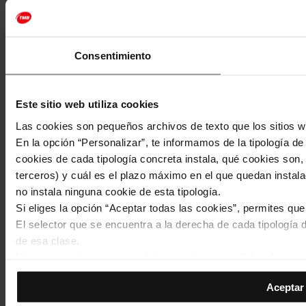
Consentimiento
Este sitio web utiliza cookies
Las cookies son pequeños archivos de texto que los sitios w
En la opción “Personalizar”, te informamos de la tipología d
cookies de cada tipología concreta instala, qué cookies son, 
terceros) y cuál es el plazo máximo en el que quedan instala
no instala ninguna cookie de esta tipología.
Si eliges la opción “Aceptar todas las cookies”, permites qu
El selector que se encuentra a la derecha de cada tipología d
de esa clase.
Una vez que hayas marcado tus preferencias, debes hacer cli
de la tipología que hayas seleccionado previamente. Te sug
Aceptar 
permiten recordar tus opciones de navegación (como el idiom
Footer
Las cookies necesarias son imprescindibles para el funciona