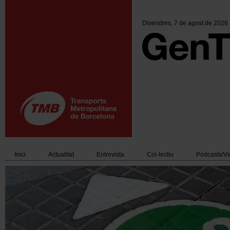
Vés
al
contingut
Divendres
, 7 de agost de 2026
Inici
Actualitat
Entrevista
Col·lectiu
Podcasts/V
Main
navigation