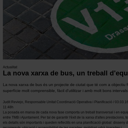
Actualitat
La nova xarxa de bus, un treball d'equ
La nova xarxa de bus és un projecte de ciutat que té com a objectiu 
superfície molt comprensible, fàcil d'utilitzar i amb molt bons intervals
Judit Reviejo, Responsable Unitat Coordinació Operativa i Planificació / 03.03.16
11:48h
La posada en marxa de cada nova fase comporta un treball transversal i en equi
entre TMB i Ajuntament. Per tal de garantir l'èxit de la xarxa d'altes prestacions, to
els detalls són importants i queden reflectits en una planificació global: disseny 
recorreguts, ubicació i accessibilitat de les parades, mobiliari urbà (parades i