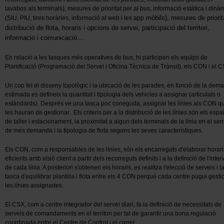
lavabos als terminals), mesures de prioritat per al bus, informació estàtica i dinà
mòbils), mesures de priorit
(SIU, PIU, tires horàries, informació al web i les app
distribució de flota, horaris i opcions de servei, participació del territori,
informació i comunicació...
En relació a les tasques més operatives de bus, hi participen els equips de
Planificació (Programació del Servei i Oficina Tècnica de Trànsit), els CON i el C
Un cop fet el disseny topològic i la ubicació de les parades, en funció de la dem
estimada es defineix la quantitat i tipologia dels vehicles a assignar (articulats o
estàndards). Després ve una tasca poc coneguda, assignar les línies als CON q
les hauran de gestionar. Els criteris per a la distribució de les línies són els espa
de taller i estacionament, la proximitat a algun dels terminals de la línia en el sent
de més demanda i la tipologia de flota segons les seves característiques.
Els CON, com a responsables de les línies, són els encarregats d'elaborar horari
eficients amb visió client a partir dels recorreguts definits i a la definició de l'inter
de cada línia. A posteriori s'obtenen els horaris, es realitza l'elecció de serveis i l
tasca d'equilibrar plantilla i flota entre els 4 CON perquè cada centre pugui gesti
les línies assignades.
El CSX, com a centre integrador del servei diari, fa la definició de necessitats de
serveis de comandaments en el territori per tal de garantir una bona regulació
coordinada entre el Centre de Control i el carrer.