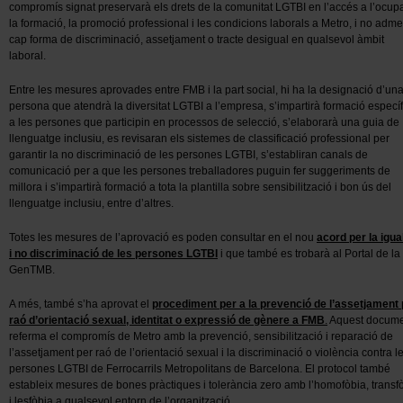
compromís signat preservarà els drets de la comunitat LGTBI en l’accés a l’ocup
la formació, la promoció professional i les condicions laborals a Metro, i no adme
cap forma de discriminació, assetjament o tracte desigual en qualsevol àmbit
laboral.
Entre les mesures aprovades entre FMB i la part social, hi ha la designació d’un
persona que atendrà la diversitat LGTBI a l’empresa, s’impartirà formació específ
a les persones que participin en processos de selecció, s’elaborarà una guia de
llenguatge inclusiu, es revisaran els sistemes de classificació professional per
garantir la no discriminació de les persones LGTBI, s’establiran canals de
comunicació per a que les persones treballadores puguin fer suggeriments de
millora i s’impartirà formació a tota la plantilla sobre sensibilització i bon ús del
llenguatge inclusiu, entre d’altres.
Totes les mesures de l’aprovació es poden consultar en el nou
acord per la igua
i no discriminació de les persones LGTBI
i que també es trobarà al Portal de la
GenTMB.
A més, també s’ha aprovat el
procediment per a la prevenció de l’assetjament 
raó d’orientació sexual, identitat o expressió de gènere a FMB
.
Aquest docum
referma el compromís de Metro amb la prevenció, sensibilització i reparació de
l’assetjament per raó de l’orientació sexual i la discriminació o violència contra l
persones LGTBI de Ferrocarrils Metropolitans de Barcelona. El protocol també
estableix mesures de bones pràctiques i tolerància zero amb l’homofòbia, transf
i lesfòbia a qualsevol entorn de l’organització.