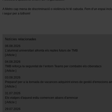
A Metro cap mena de discriminació o violència hi té cabuda. Fem d’un espai incl
i segur per a tothom!
Notícies relacionades
06.08.2026
L’alumnat universitari afronta els reptes futurs de TMB
[ Article ]
04.08.2026
TMB reforça la seguretat de l’entorn Teams per combatre els ciberatacs
[ Article ]
03.08.2026
Prepara't per a la tornada de vacances adquirint eines de gestió d'emocions 
[ Article ]
31.07.2026
Els viatges d'aquest estiu comencen abans d'arrencar
[ Article ]
29.07.2026