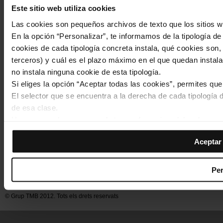
Este sitio web utiliza cookies
Las cookies son pequeños archivos de texto que los sitios w
En la opción “Personalizar”, te informamos de la tipología d
cookies de cada tipología concreta instala, qué cookies son, 
terceros) y cuál es el plazo máximo en el que quedan instala
no instala ninguna cookie de esta tipología.
Si eliges la opción “Aceptar todas las cookies”, permites qu
El selector que se encuentra a la derecha de cada tipología d
de esa clase.
Una vez que hayas marcado tus preferencias, debes hacer cli
de la tipología que hayas seleccionado previamente. Te sug
Aceptar 
permiten recordar tus opciones de navegación (como el idiom
Footer
Las cookies necesarias son imprescindibles para el funciona
Inici
Web TMB
Sala de premsa
Qui som
Noticies
Avís legal
navegar. Solo puedes consultar nuestra
Política de cookies
Per
de cookies
menu
En cualquier momento de la navegación en esta web, podrás 
de cookies”, que encontrarás en el menú de la parte inferior 
© Grup TMB 2012. Tots els drets reservats