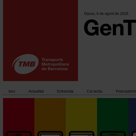
Vés
al
contingut
Dijous
, 6 de agost de 2026
Inici
Actualitat
Entrevista
Col·lectiu
Podcasts/V
Main
navigation