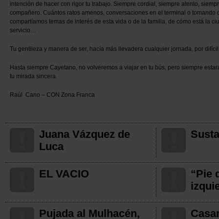
intención de hacer con rigor tu trabajo. Siempre cordial, siempre atento, siemp
compañero. Cuántos ratos amenos, conversaciones en el terminal o tomando c
compartíamos temas de interés de esta vida o de la familia, de cómo está la c
servicio…
Tu gentileza y manera de ser, hacía más llevadera cualquier jornada, por difícil
Hasta siempre Cayetano, no volveremos a viajar en tu bús, pero siempre estar
tu mirada sincera.
Raúl Cano – CON Zona Franca
Juana Vázquez de
Susta
Luca
EL VACIO
“Pie 
izqui
Pujada al Mulhacén,
Casa