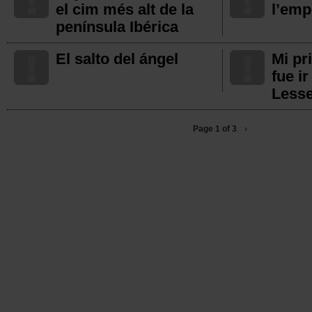
el cim més alt de la
l’emp
península Ibérica
El salto del ángel
Mi pr
fue i
Less
Paginació
Page
1
of 3
pàgina
›
següent