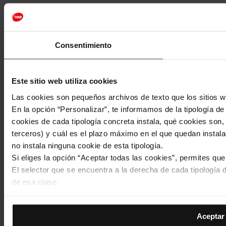
Consentimiento
Este sitio web utiliza cookies
Las cookies son pequeños archivos de texto que los sitios w
En la opción “Personalizar”, te informamos de la tipología d
cookies de cada tipología concreta instala, qué cookies son, 
terceros) y cuál es el plazo máximo en el que quedan instala
no instala ninguna cookie de esta tipología.
Si eliges la opción “Aceptar todas las cookies”, permites qu
El selector que se encuentra a la derecha de cada tipología d
de esa clase.
Una vez que hayas marcado tus preferencias, debes hacer cli
de la tipología que hayas seleccionado previamente. Te sug
Aceptar 
permiten recordar tus opciones de navegación (como el idiom