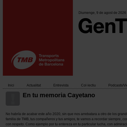
Vés
al
contingut
Diumenge
, 9 de agost de 2026
Inici
Actualitat
Entrevista
Col·lectiu
Podcasts/V
Main
En tu memoria Cayetano
navigation
No habría de acabar este año 2020, sin que nos arrebatara a otro de los grande
familia de TMB, tus compañeros y tus amigos, te vamos a recordar siempre, con
con respeto. Como ejemplo por tu entereza en tu particular lucha, con admiraci