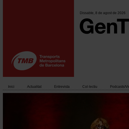
Vés
al
contingut
Dissabte
, 8 de agost de 2026
Inici
Actualitat
Entrevista
Col·lectiu
Podcasts/V
Main
navigation