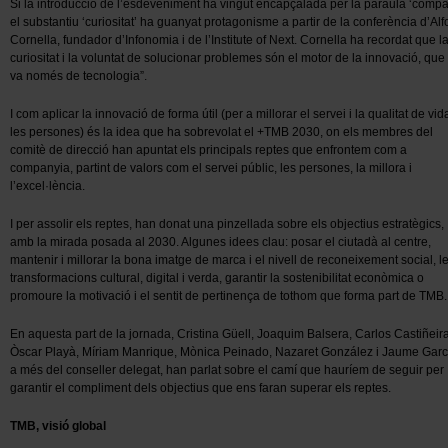
Si la introducció de l’esdeveniment ha vingut encapçalada per la paraula ‘compart
el substantiu ‘curiositat’ ha guanyat protagonisme a partir de la conferència d’Al
Cornella, fundador d’Infonomia i de l’Institute of Next. Cornella ha recordat que l
curiositat i la voluntat de solucionar problemes són el motor de la innovació, que
va només de tecnologia”.
I com aplicar la innovació de forma útil (per a millorar el servei i la qualitat de vid
les persones) és la idea que ha sobrevolat el +TMB 2030, on els membres del
comitè de direcció han apuntat els principals reptes que enfrontem com a
companyia, partint de valors com el servei públic, les persones, la millora i
l’excel·lència.
I per assolir els reptes, han donat una pinzellada sobre els objectius estratègics,
amb la mirada posada al 2030. Algunes idees clau: posar el ciutadà al centre,
mantenir i millorar la bona imatge de marca i el nivell de reconeixement social, l
transformacions cultural, digital i verda, garantir la sostenibilitat econòmica o
promoure la motivació i el sentit de pertinença de tothom que forma part de TMB.
En aquesta part de la jornada, Cristina Güell, Joaquim Balsera, Carlos Castiñeira
Òscar Playà, Míriam Manrique, Mònica Peinado, Nazaret González i Jaume Garc
a més del conseller delegat, han parlat sobre el camí que hauríem de seguir per
garantir el compliment dels objectius que ens faran superar els reptes.
TMB, visió global