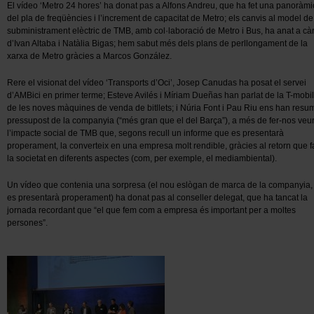
El vídeo ‘Metro 24 hores’ ha donat pas a Alfons Andreu, que ha fet una panoràmi
del pla de freqüències i l’increment de capacitat de Metro; els canvis al model de
subministrament elèctric de TMB, amb col·laboració de Metro i Bus, ha anat a cà
d’Ivan Altaba i Natàlia Bigas; hem sabut més dels plans de perllongament de la
xarxa de Metro gràcies a Marcos González.
Rere el visionat del vídeo ‘Transports d’Oci’, Josep Canudas ha posat el servei
d’AMBici en primer terme; Esteve Avilés i Míriam Dueñas han parlat de la T-mobili
de les noves màquines de venda de bitllets; i Núria Font i Pau Riu ens han resum
pressupost de la companyia (“més gran que el del Barça”), a més de fer-nos veu
l’impacte social de TMB que, segons recull un informe que es presentarà
properament, la converteix en una empresa molt rendible, gràcies al retorn que f
la societat en diferents aspectes (com, per exemple, el mediambiental).
Un vídeo que contenia una sorpresa (el nou eslògan de marca de la companyia,
es presentarà properament) ha donat pas al conseller delegat, que ha tancat la
jornada recordant que “el que fem com a empresa és important per a moltes
persones”.