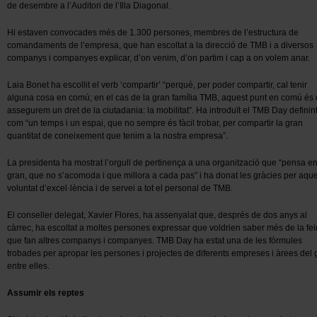
de desembre a l’Auditori de l’Illa Diagonal.
Hi estaven convocades més de 1.300 persones, membres de l’estructura de
comandaments de l’empresa, que han escoltat a la direcció de TMB i a diversos
companys i companyes explicar, d’on venim, d’on partim i cap a on volem anar.
Laia Bonet ha escollit el verb ‘compartir’ “perquè, per poder compartir, cal tenir
alguna cosa en comú; en el cas de la gran família TMB, aquest punt en comú és
assegurem un dret de la ciutadania: la mobilitat”. Ha introduït el TMB Day definint
com “un temps i un espai, que no sempre és fàcil trobar, per compartir la gran
quantitat de coneixement que tenim a la nostra empresa”.
La presidenta ha mostrat l’orgull de pertinença a una organització que “pensa e
gran, que no s’acomoda i que millora a cada pas” i ha donat les gràcies per aqu
voluntat d’excel·lència i de servei a tot el personal de TMB.
El conseller delegat, Xavier Flores, ha assenyalat que, després de dos anys al
càrrec, ha escoltat a moltes persones expressar que voldrien saber més de la fe
que fan altres companys i companyes. TMB Day ha estat una de les fórmules
trobades per apropar les persones i projectes de diferents empreses i àrees del 
entre elles.
Assumir els reptes