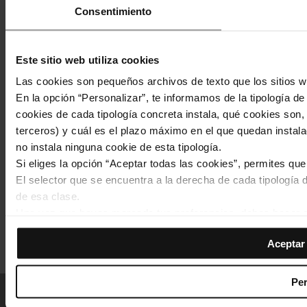
Consentimiento
Este sitio web utiliza cookies
Las cookies son pequeños archivos de texto que los sitios w
En la opción “Personalizar”, te informamos de la tipología d
cookies de cada tipología concreta instala, qué cookies son, 
terceros) y cuál es el plazo máximo en el que quedan instala
no instala ninguna cookie de esta tipología.
Si eliges la opción “Aceptar todas las cookies”, permites qu
El selector que se encuentra a la derecha de cada tipología d
de esa clase.
Footer
Inici
Web TMB
Sala de premsa
Qui som
Noticies
Avís legal
Una vez que hayas marcado tus preferencias, debes hacer cli
de cookies
menu
de la tipología que hayas seleccionado previamente. Te sug
Aceptar 
permiten recordar tus opciones de navegación (como el idiom
© Grup TMB 2012. Tots els drets reservats
Las cookies necesarias son imprescindibles para el funciona
navegar. Solo puedes consultar nuestra
Política de cookies
Per
En cualquier momento de la navegación en esta web, podrás 