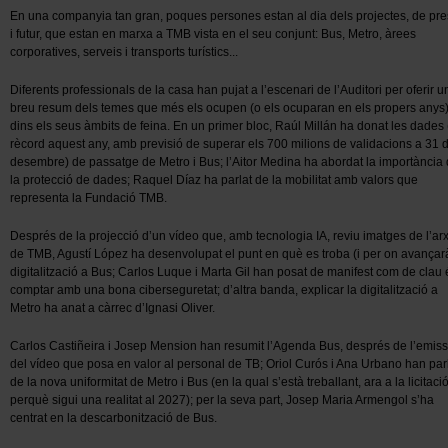
En una companyia tan gran, poques persones estan al dia dels projectes, de pre
i futur, que estan en marxa a TMB vista en el seu conjunt: Bus, Metro, àrees
corporatives, serveis i transports turístics...
Diferents professionals de la casa han pujat a l’escenari de l’Auditori per oferir u
breu resum dels temes que més els ocupen (o els ocuparan en els propers anys
dins els seus àmbits de feina. En un primer bloc, Raúl Millán ha donat les dades
rècord aquest any, amb previsió de superar els 700 milions de validacions a 31 
desembre) de passatge de Metro i Bus; l’Aitor Medina ha abordat la importància
la protecció de dades; Raquel Díaz ha parlat de la mobilitat amb valors que
representa la Fundació TMB.
Després de la projecció d’un vídeo que, amb tecnologia IA, reviu imatges de l’ar
de TMB, Agustí López ha desenvolupat el punt en què es troba (i per on avançarà
digitalització a Bus; Carlos Luque i Marta Gil han posat de manifest com de clau 
comptar amb una bona ciberseguretat; d’altra banda, explicar la digitalització a
Metro ha anat a càrrec d’Ignasi Oliver.
Carlos Castiñeira i Josep Mension han resumit l’Agenda Bus, després de l’emiss
del vídeo que posa en valor al personal de TB; Oriol Curós i Ana Urbano han par
de la nova uniformitat de Metro i Bus (en la qual s’està treballant, ara a la licitació
perquè sigui una realitat al 2027); per la seva part, Josep Maria Armengol s’ha
centrat en la descarbonització de Bus.