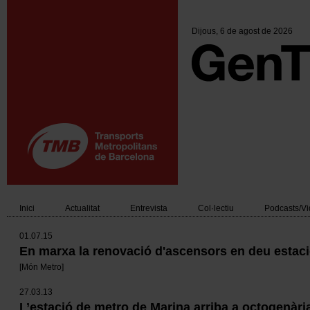
Vés
al
contingut
Dijous
, 6 de agost de 2026
Inici
Actualitat
Entrevista
Col·lectiu
Podcasts/V
Main
01.07.15
navigation
En marxa la renovació d'ascensors en deu estac
[
Món Metro
]
27.03.13
L’estació de metro de Marina arriba a octogenàri