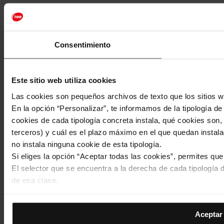
Consentimiento
Este sitio web utiliza cookies
Las cookies son pequeños archivos de texto que los sitios w
En la opción “Personalizar”, te informamos de la tipología d
cookies de cada tipología concreta instala, qué cookies son, 
terceros) y cuál es el plazo máximo en el que quedan instala
no instala ninguna cookie de esta tipología.
Si eliges la opción “Aceptar todas las cookies”, permites qu
El selector que se encuentra a la derecha de cada tipología d
de esa clase.
Una vez que hayas marcado tus preferencias, debes hacer cli
de la tipología que hayas seleccionado previamente. Te sug
Aceptar 
permiten recordar tus opciones de navegación (como el idiom