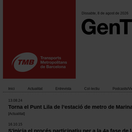
Vés
al
contingut
Dissabte
, 8 de agost de 2026
Inici
Actualitat
Entrevista
Col·lectiu
Podcasts/V
Main
13.08.24
navigation
Torna el Punt Lila de l’estació de metro de Marin
[
Actualitat
]
16.10.15
S'inicia el procés participatiu per a la 4a fase de