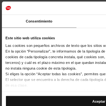
Consentimiento
Este sitio web utiliza cookies
Las cookies son pequeños archivos de texto que los sitios w
En la opción “Personalizar”, te informamos de la tipología d
cookies de cada tipología concreta instala, qué cookies son, 
terceros) y cuál es el plazo máximo en el que quedan instala
no instala ninguna cookie de esta tipología.
Si eliges la opción “Aceptar todas las cookies”, permites qu
El selector que se encuentra a la derecha de cada tipología d
de esa clase.
Una vez que hayas marcado tus preferencias, debes hacer cli
de la tipología que hayas seleccionado previamente. Te sug
Aceptar 
permiten recordar tus opciones de navegación (como el idiom