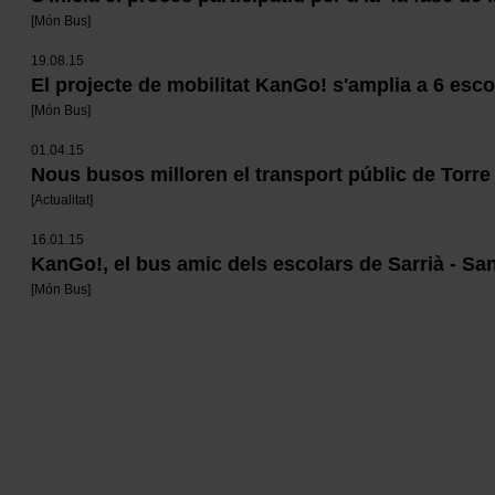
[
Món Bus
]
19.08.15
El projecte de mobilitat KanGo! s'amplia a 6 esc
[
Món Bus
]
01.04.15
Nous busos milloren el transport públic de Torre
[
Actualitat
]
16.01.15
KanGo!, el bus amic dels escolars de Sarrià - Sa
[
Món Bus
]